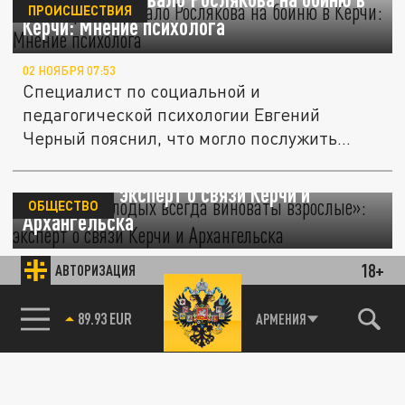
ПРОИСШЕСТВИЯ
Керчи: Мнение психолога
02 НОЯБРЯ 07:53
Специалист по социальной и
педагогической психологии Евгений
Черный пояснил, что могло послужить
поводом для...
«В бунте молодых всегда виноваты
взрослые»: эксперт о связи Керчи и
ОБЩЕСТВО
Архангельска
31 ОКТЯБРЯ 15:23
18+
АВТОРИЗАЦИЯ
Медиатехнолог Константин Долгов
утверждает, что предсказал повторение
89.93 EUR
АРМЕНИЯ
керченской трагедии.
Клип Оксимирона о бойне в школе забанили
ОБЩЕСТВО