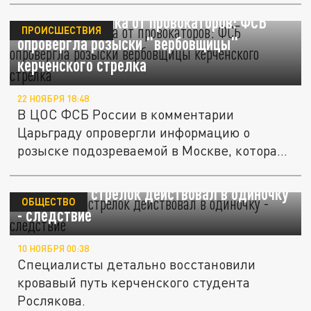
Ложная рассылка от провокаторов: ФСБ
ПРОИСШЕСТВИЯ
опровергла розыски "вербовщицы"
керченского стрелка
22 НОЯБРЯ 18:48
В ЦОС ФСБ России в комментарии
Царьграду опровергли информацию о
розыске подозреваемой в Москве, которая
якобы...
Керченский стрелок действовал в одиночку
ОБЩЕСТВО
- следствие
10 НОЯБРЯ 00:38
Специалисты детально восстановили
кровавый путь керченского студента
Рослякова.