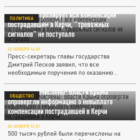
Кремль контролирует все компенсации
ПОЛИТИКА
пострадавшим в Керчи, "тревожных
сигналов" не поступало
02 НОЯБРЯ 14:49
Пресс-секретарь главы государства
Дмитрий Песков заявил, что все
необходимые поручения по оказанию
помощи...
Деньги перечислены: Власти Крыма
ОБЩЕСТВО
опровергли информацию о невыплате
компенсации пострадавшей в Керчи
02 НОЯБРЯ 12:51
500 тысяч рублей были перечислены на