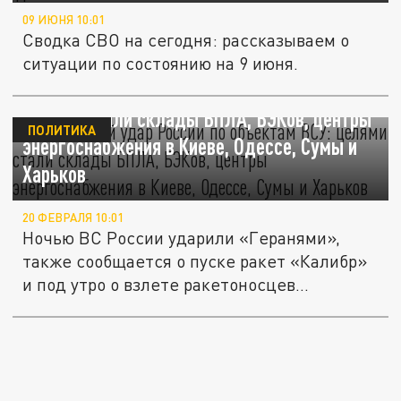
09 ИЮНЯ 10:01
Сводка СВО на сегодня: рассказываем о
ситуации по состоянию на 9 июня.
Сильнейший удар России по объектам ВСУ:
целями стали склады БПЛА, БЭКов, центры
ПОЛИТИКА
энергоснабжения в Киеве, Одессе, Сумы и
Харьков
20 ФЕВРАЛЯ 10:01
Ночью ВС России ударили «Геранями»,
также сообщается о пуске ракет «Калибр»
и под утро о взлете ракетоносцев...