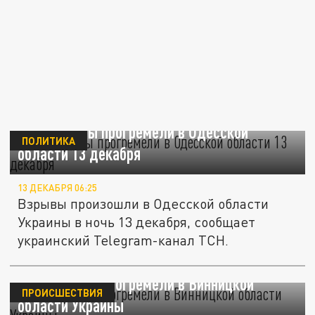
ТСН: взрывы прогремели в Одесской
ПОЛИТИКА
области 13 декабря
13 ДЕКАБРЯ 06:25
Взрывы произошли в Одесской области
Украины в ночь 13 декабря, сообщает
украинский Telegram-канал ТСН.
ТСН: взрывы прогремели в Винницкой
ПРОИСШЕСТВИЯ
области Украины