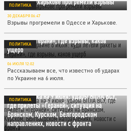
В Одессе и Харькове прогремели взрывы
ПОЛИТИКА
30 ДЕКАБРЯ 06:47
Взрывы прогремели в Одессе и Харькове.
Удары по Украине 6 июля: куда летели
ракеты и «Герани», где взрывы, каков
ПОЛИТИКА
ущерб
06 ИЮЛЯ 12:02
Рассказываем все, что известно об ударах
по Украине на 6 июля.
СВО – сводка на 9 июня: удары БПЛА ВСУ,
ПОЛИТИКА
где прилеты «Гераней», ситуация на
Брянском, Курском, Белгородском
направлениях, новости с фронта