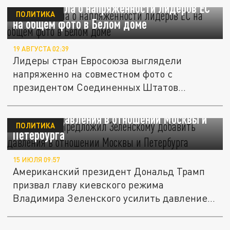
WP сообщила о напряженности лидеров ЕС
ПОЛИТИКА
на общем фото в Белом доме
19 АВГУСТА 02:39
Лидеры стран Евросоюза выглядели
напряженно на совместном фото с
президентом Соединенных Штатов
Дональдом...
WP: Трамп предложил Зеленскому
добавить давления в отношении Москвы и
ПОЛИТИКА
Петербурга
15 ИЮЛЯ 09:57
Американский президент Дональд Трамп
призвал главу киевского режима
Владимира Зеленского усилить давление
на...