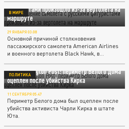
WP: крушение самолета с русскими
фигуристами произошло из-за вертолета на
В МИРЕ
маршруте
29 ЯНВАРЯ 03:08
Основной причиной столкновения
пассажирского самолета American Airlines
и военного вертолета Black Hawk, в...
The Washington Post: периметр Белого дома
ПОЛИТИКА
оцеплен после убийства Кирка
11 СЕНТЯБРЯ 05:47
Периметр Белого дома был оцеплен после
убийства активиста Чарли Кирка в штате
Юта.