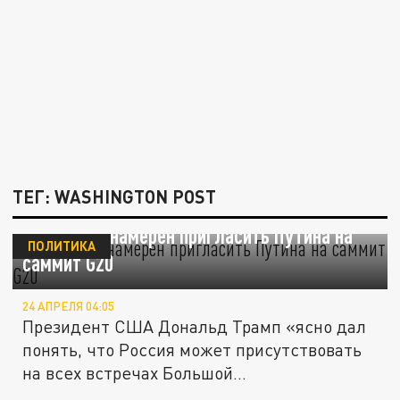
ТЕГ: WASHINGTON POST
WP: Трамп намерен пригласить Путина на
ПОЛИТИКА
саммит G20
24 АПРЕЛЯ 04:05
Президент США Дональд Трамп «ясно дал
понять, что Россия может присутствовать
на всех встречах Большой...