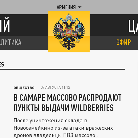
АРМЕНИЯ
ИЙ
Ц
АЛИТИКА
ЭФИР
ES
07 АВГУСТА 11:12
ОБЩЕСТВО
В САМАРЕ МАССОВО РАСПРОДАЮТ
ПУНКТЫ ВЫДАЧИ WILDBERRIES
После уничтожения склада в
Новосемейкино из-за атаки вражеских
дронов владельцы ПВЗ массово