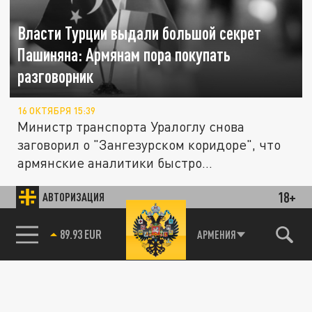
Власти Турции выдали большой секрет
Пашиняна: Армянам пора покупать
разговорник
16 ОКТЯБРЯ 15:39
Министр транспорта Уралоглу снова
заговорил о "Зангезурском коридоре", что
армянские аналитики быстро...
Пашинян: Армения сама займётся
18+
АВТОРИЗАЦИЯ
транспортной безопасностью на своей
ПОЛИТИКА
территории
85.64 BRENT
АРМЕНИЯ
02 ОКТЯБРЯ 04:08
Армения не намерена передавать третьим
государствам контроль над безопасностью