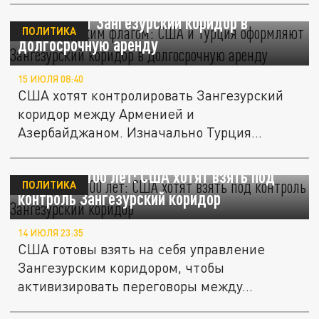
Век под чужим флагом: США и Турция
оформляют Зангезурский коридор в
ПОЛИТИКА
долгосрочную аренду
15 ИЮЛЯ 08:40
США хотят контролировать Зангезурский
коридор между Арменией и
Азербайджаном. Изначально Турция
предложила...
Аренда на 100 лет: США хотят взять под
ПОЛИТИКА
контроль Зангезурский коридор
14 ИЮЛЯ 23:35
США готовы взять на себя управление
Зангезурским коридором, чтобы
активизировать переговоры между...