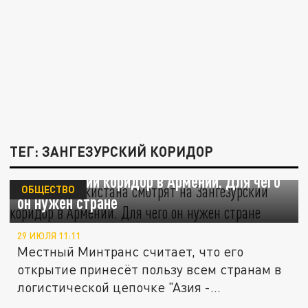
ТЕГ: ЗАНГЕЗУРСКИЙ КОРИДОР
Власти Узбекистана смотрят на
Зангезурский коридор в Армении. Для чего
ОБЩЕСТВО
он нужен стране
29 ИЮЛЯ 11:11
Местный Минтранс считает, что его
открытие принесёт пользу всем странам в
логистической цепочке "Азия -...