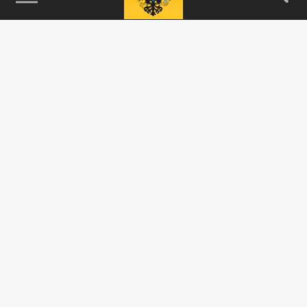
115093, г. Москва, переулок Партийный,
д.1, к.57, стр.3, эт.1, пом.I, ком.45