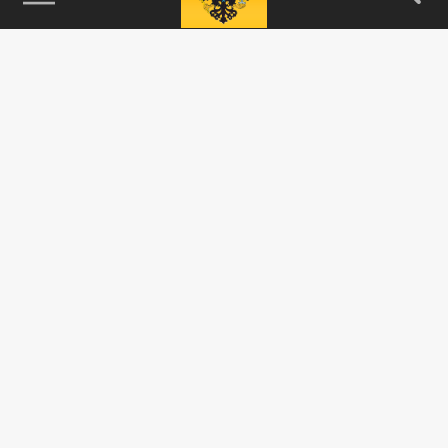
115093, г. Москва, переулок Партийный,
д.1, к.57, стр.3, эт.1, пом.I, ком.45