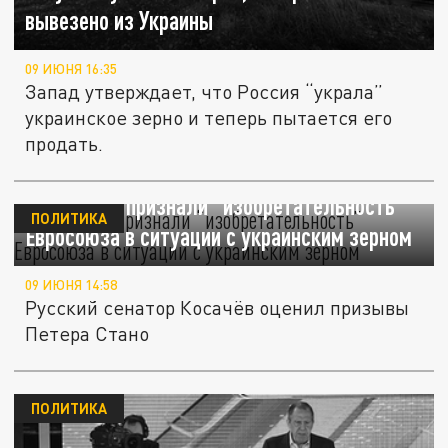
вывезено из Украины
09 ИЮНЯ 16:35
Запад утверждает, что Россия “украла”
украинское зерно и теперь пытается его
продать.
В Совфеде признали “изобретательность”
ПОЛИТИКА
Евросоюза в ситуации с украинским зерном
09 ИЮНЯ 14:58
Русский сенатор Косачёв оценил призывы
Петера Стано
ПОЛИТИКА