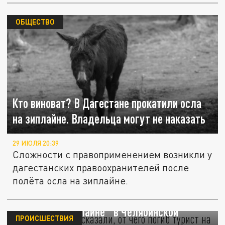
ОБЩЕСТВО
Кто виноват? В Дагестане прокатили осла
на зиплайне. Владельца могут не наказать
29 ИЮЛЯ 20:39
Сложности с правоприменением возникли у
дагестанских правоохранителей после
полёта осла на зиплайне.
Следователи рассказали, от чего погиб
турист на "зиплайне" в Челябинской
ПРОИСШЕСТВИЯ