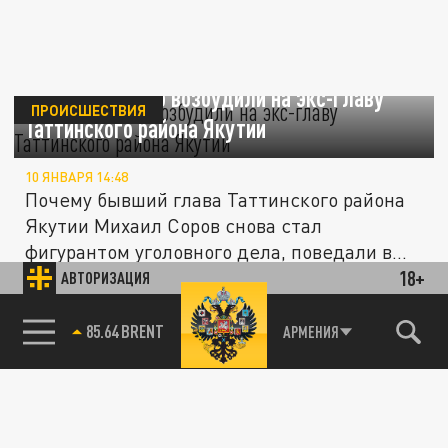
Уголовное дело возбудили на экс-главу
ПРОИСШЕСТВИЯ
Таттинского района Якутии
10 ЯНВАРЯ 14:48
Почему бывший глава Таттинского района
Якутии Михаил Соров снова стал
фигурантом уголовного дела, поведали в...
18+
АВТОРИЗАЦИЯ
Задержали главу управления
ПРОИСШЕСТВИЯ
85.64 BRENT
АРМЕНИЯ
Росприроднадзора по Якутии
09 ДЕКАБРЯ 10:19
Уголовное дело в отношении чиновника
связано с добычей золота.