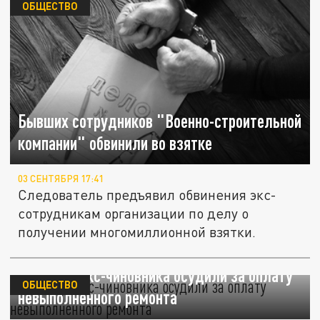
ОБЩЕСТВО
Бывших сотрудников "Военно-строительной
компании" обвинили во взятке
03 СЕНТЯБРЯ 17:41
Следователь предъявил обвинения экс-
сотрудникам организации по делу о
получении многомиллионной взятки.
В Самаре экс-чиновника осудили за оплату
ОБЩЕСТВО
невыполненного ремонта