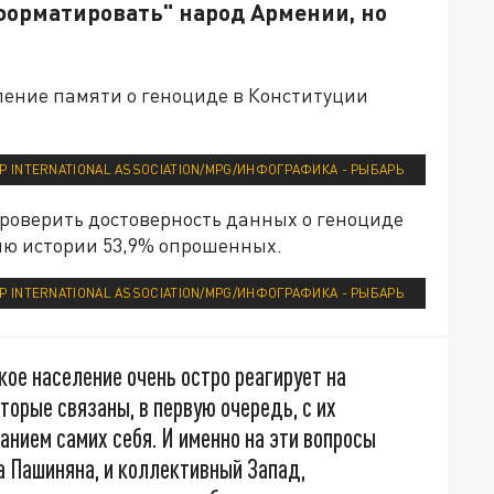
форматировать" народ Армении, но
пление памяти о геноциде в Конституции
P INTERNATIONAL ASSOCIATION/MPG/ИНФОГРАФИКА - РЫБАРЬ
роверить достоверность данных о геноциде
ию истории 53,9% опрошенных.
P INTERNATIONAL ASSOCIATION/MPG/ИНФОГРАФИКА - РЫБАРЬ
кое население очень остро реагирует на
торые связаны, в первую очередь, с их
нием самих себя. И именно на эти вопросы
а Пашиняна, и коллективный Запад,