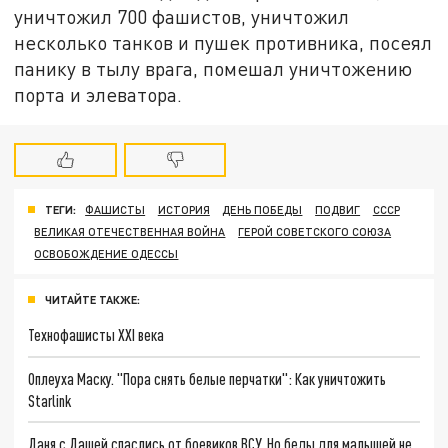
уничтожил 700 фашистов, уничтожил
несколько танков и пушек противника, посеял
панику в тылу врага, помешал уничтожению
порта и элеватора.
ТЕГИ:
ФАШИСТЫ
ИСТОРИЯ
ДЕНЬ ПОБЕДЫ
ПОДВИГ
СССР
ВЕЛИКАЯ ОТЕЧЕСТВЕННАЯ ВОЙНА
ГЕРОЙ СОВЕТСКОГО СОЮЗА
ОСВОБОЖДЕНИЕ ОДЕССЫ
ЧИТАЙТЕ ТАКЖЕ:
Технофашисты XXI века
Оплеуха Маску. "Пора снять белые перчатки": Как уничтожить
Starlink
Даня с Дашей спаслись от боевиков ВСУ. Но беды для малышей не