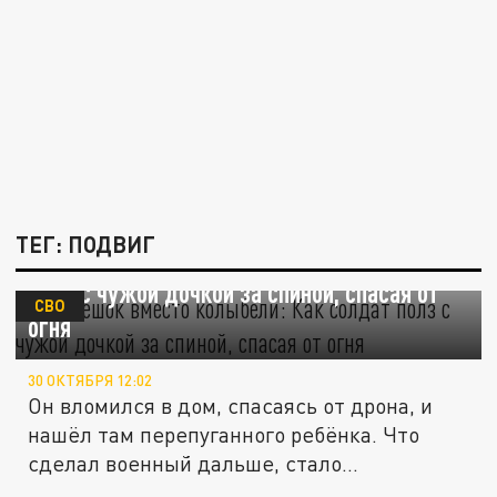
ТЕГ: ПОДВИГ
Вещмешок вместо колыбели: Как солдат
полз с чужой дочкой за спиной, спасая от
СВО
огня
30 ОКТЯБРЯ 12:02
Он вломился в дом, спасаясь от дрона, и
нашёл там перепуганного ребёнка. Что
сделал военный дальше, стало...