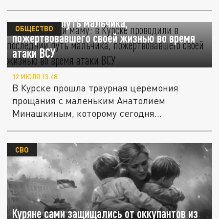
награде за...
Закрыл собой маму: в Курске проводили в
последний путь мальчика,
ОБЩЕСТВО
пожертвовавшего своей жизнью во время
атаки ВСУ
12 ИЮЛЯ 13:48
В Курске прошла траурная церемония
прощания с маленьким Анатолием
Минашкиным, которому сегодня
исполнилось бы...
СВО
Куряне сами защищались от оккупантов из