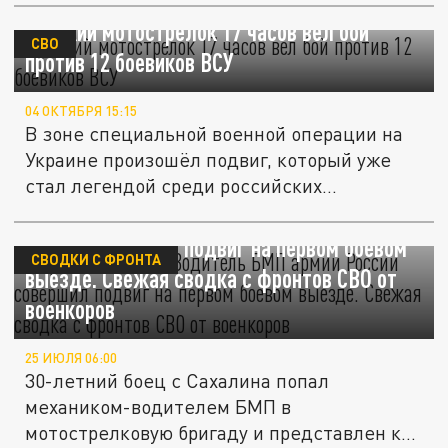
Русский мотострелок 17 часов вел бой
СВО
против 12 боевиков ВСУ
04 ОКТЯБРЯ 15:15
В зоне специальной военной операции на
Украине произошёл подвиг, который уже
стал легендой среди российских...
Кореец всех спас. Водитель БМП армии
России совершил подвиг на первом боевом
СВОДКИ С ФРОНТА
выезде. Свежая сводка с фронтов СВО от
военкоров
25 ИЮЛЯ 06:00
30-летний боец с Сахалина попал
механиком-водителем БМП в
мотострелковую бригаду и представлен к