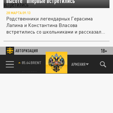
высоте" впервые встретились
28 МАРТА 09:13
Родственники легендарных Герасима
Лапина и Константина Власова
встретились со школьниками и рассказали
о...
18+
АВТОРИЗАЦИЯ
СВО
85.64 BRENT
АРМЕНИЯ
Выполнил работу до конца: русский
“Терминатор” с оторванной ногой бросил
вызов смерти и ВСУ
22 ФЕВРАЛЯ 05:00