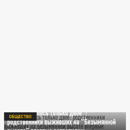
"Их оставалось только двое":
ОБЩЕСТВО
родственники выживших на "Безымянной