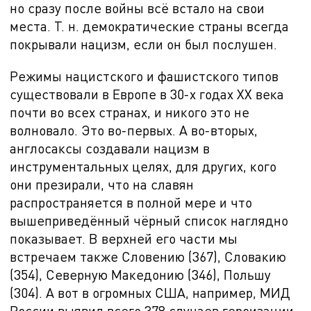
но сразу после войны всё встало на свои
места. Т. н. демократические страны всегда
покрывали нацизм, если он был послушен.
Режимы нацистского и фашистского типов
существовали в Европе в 30-х годах ХХ века
почти во всех странах, и никого это не
волновало. Это во-первых. А во-вторых,
англосаксы создавали нацизм в
инструментальных целях, для других, кого
они презирали, что на славян
распространяется в полной мере и что
вышеприведённый чёрный список наглядно
показывает. В верхней его части мы
встречаем также Словению (367), Словакию
(354), Северную Македонию (346),
Польшу
(304). А вот в
огромных США, например, МИД
России выявил всего 378 случаев героизации,