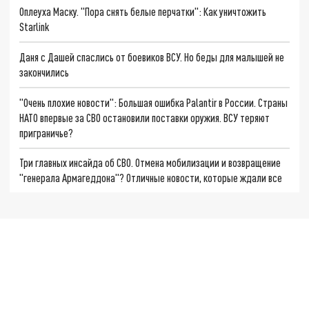
Оплеуха Маску. "Пора снять белые перчатки": Как уничтожить
Starlink
Даня с Дашей спаслись от боевиков ВСУ. Но беды для малышей не
закончились
"Очень плохие новости": Большая ошибка Palantir в России. Страны
НАТО впервые за СВО остановили поставки оружия. ВСУ теряют
приграничье?
Три главных инсайда об СВО. Отмена мобилизации и возвращение
"генерала Армагеддона"? Отличные новости, которые ждали все