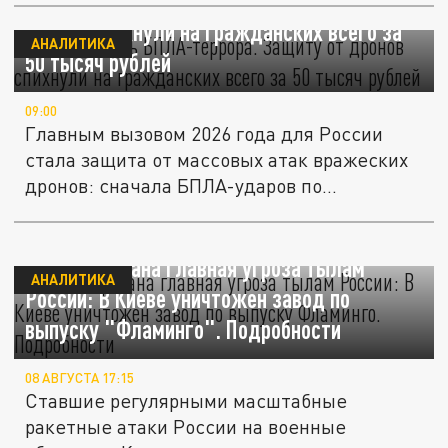
Россия – цель БПЛА-террора. Защиту от
дронов спихнули на гражданских всего за
АНАЛИТИКА
50 тысяч рублей
09:00
Главным вызовом 2026 года для России
стала защита от массовых атак вражеских
дронов: сначала БПЛА-ударов по...
Ликвидирована главная угроза тылам
АНАЛИТИКА
России: В Киеве уничтожен завод по
выпуску "Фламинго". Подробности
08 АВГУСТА 17:15
Ставшие регулярными масштабные
ракетные атаки России на военные