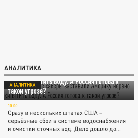
АНАЛИТИКА
Таинственные хакеры заставили Америку
нервно кипятить воду. А Россия готова к
АНАЛИТИКА
такой угрозе?
10:00
Сразу в нескольких штатах США –
серьёзные сбои в системе водоснабжения
и очистки сточных вод. Дело дошло до...