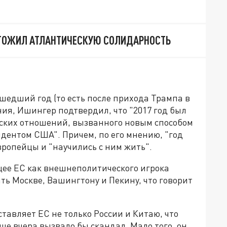
ЧТОЖИЛ АТЛАНТИЧЕСКУЮ СОЛИДАРНОСТЬ
ошедший год (то есть после прихода Трампа в
ия, Ишингер подтвердил, что "2017 год был
еских отношений, вызванного новым способом
ентом США". Причем, по его мнению, "год
европейцы и "научились с ним жить".
ее ЕС как внешнеполитического игрока
ать Москве, Вашингтону и Пекину, что говорит
авляет ЕС не только России и Китаю, что
ще вчера вызвало бы скандал. Мало того, он