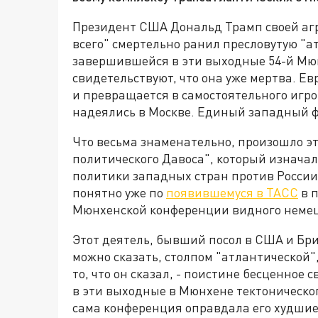
Президент США Дональд Трамп своей аг
всего" смертельно ранил пресловутую "а
завершившейся в эти выходные 54-й Мю
свидетельствуют, что она уже мертва. Е
и превращается в самостоятельного игро
надеялись в Москве. Единый западный ф
Что весьма знаменательно, произошло эт
политического Давоса", который изначал
политики западных стран против России. 
понятно уже по
появившемуся в ТАСС
в 
Мюнхенской конференции видного немец
Этот деятель, бывший посол в США и Бр
можно сказать, столпом "атлантической
то, что он сказал, - поистине бесценное
в эти выходные в Мюнхене тектоническог
сама конференция оправдала его худшие