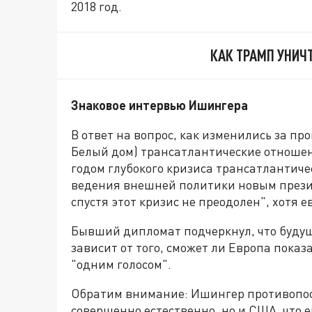
2018 год.
КАК ТРАМП УНИ
Знаковое интервью Ишингера
В ответ на вопрос, как изменились за пр
Белый дом) трансатлантические отношен
годом глубокого кризиса трансатлантич
ведения внешней политики новым презид
спустя этот кризис не преодолен", хотя 
Бывший дипломат подчеркнул, что будущ
зависит от того, сможет ли Европа показ
"одним голосом".
Обратим внимание: Ишингер противопост
совершенно естественно, но и США, что е