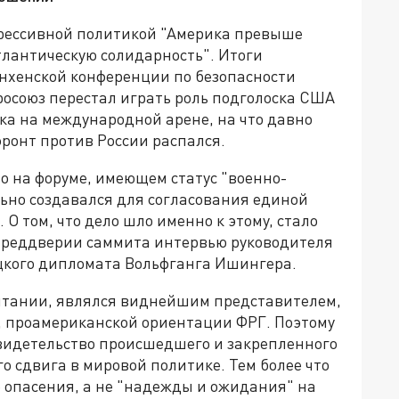
рессивной политикой "Америка превыше
тлантическую солидарность". Итоги
нхенской конференции по безопасности
вросоюз перестал играть роль подголоска США
ка на международной арене, на что давно
ронт против России распался.
о на форуме, имеющем статус "военно-
ьно создавался для согласования единой
О том, что дело шло именно к этому, стало
преддверии саммита интервью руководителя
кого дипломата Вольфганга Ишингера.
итании, являлся виднейшим представителем,
", проамериканской ориентации ФРГ. Поэтому
 свидетельство происшедшего и закрепленного
о сдвига в мировой политике. Тем более что
 опасения, а не "надежды и ожидания" на