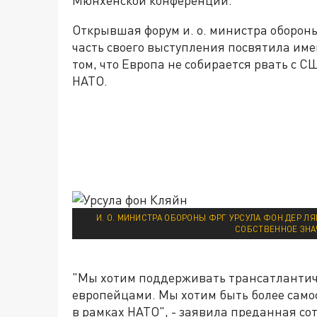
Открывшая форум и. о. министра оборон
часть своего выступления посвятила имен
том, что Европа не собирается рвать с 
НАТО.
И. О. МИНИСТРА ОБОРОНЫ ФРГ УРСУЛА ФОН ДЕР Л
СОБСТВЕННОЕ ЗНА
"Мы хотим поддерживать трансатлантиче
европейцами. Мы хотим быть более само
в рамках НАТО", - заявила преданная со