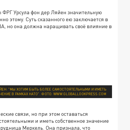
ы ФРГ Урсула фон дер Ляйен значительную
но этому. Суть сказанного ею заключается в
США, но она должна наращивать своё влияние в
ЯЙЕН: "МЫ ХОТИМ БЫТЬ БОЛЕЕ САМОСТОЯТЕЛЬНЫМИ И ИМЕТЬ
ЧЕНИЕ В РАМКАХ НАТО". ФОТО: WWW.GLOBALLOOKPRESS.COM
ские связи, но при этом оставаться
стоятельными и иметь собственное значение
трудница Меркель. Она признала, что