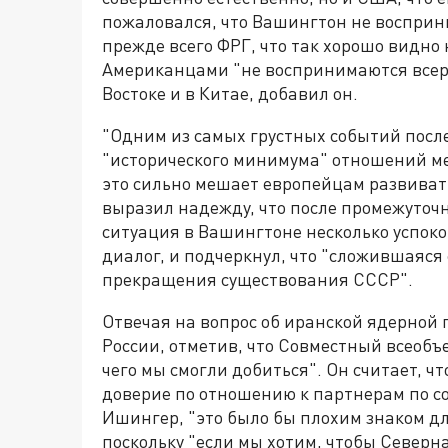
пожаловался, что Вашингтон не восприн
прежде всего ФРГ, что так хорошо видно 
Американцами "не воспринимаются всер
Востоке и в Китае, добавил он.
"Одним из самых грустных событий посл
"исторического минимума" отношений ме
это сильно мешает европейцам развиват
выразил надежду, что после промежуточн
ситуация в Вашингтоне несколько успок
диалог, и подчеркнул, что "сложившаяся
прекращения существования СССР".
Отвечая на вопрос об иранской ядерной 
России, отметив, что Совместный всеоб
чего мы смогли добиться". Он считает, ч
доверие по отношению к партнерам по с
Ишингер, "это было бы плохим знаком дл
поскольку "если мы хотим, чтобы Северн