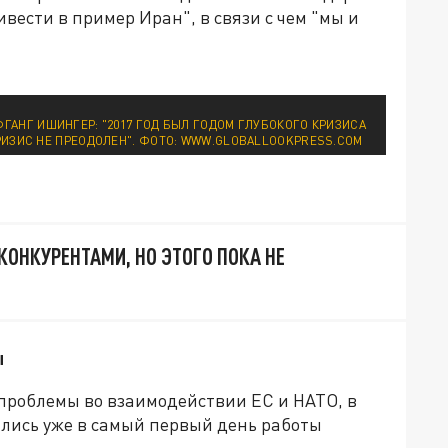
вести в пример Иран", в связи с чем "мы и
АНГ ИШИНГЕР: "2017 ГОД БЫЛ ГОДОМ ГЛУБОКОГО КРИЗИСА
КРИЗИС НЕ ПРЕОДОЛЕН". ФОТО: WWW.GLOBALLOOKPRESS.COM
 КОНКУРЕНТАМИ, НО ЭТОГО ПОКА НЕ
ы
проблемы во взаимодействии ЕС и НАТО, в
лись уже в самый первый день работы