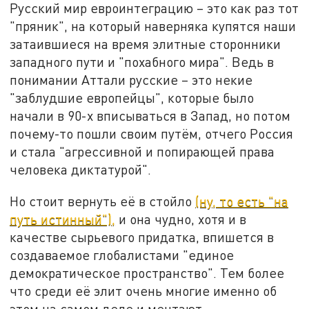
Русский мир евроинтеграцию – это как раз тот
"пряник", на который наверняка купятся наши
затаившиеся на время элитные сторонники
западного пути и "похабного мира". Ведь в
понимании Аттали русские – это некие
"заблудшие европейцы", которые было
начали в 90-х вписываться в Запад, но потом
почему-то пошли своим путём, отчего Россия
и стала "агрессивной и попирающей права
человека диктатурой".
Но стоит вернуть её в стойло
(ну, то есть "на
путь истинный"),
и она чудно, хотя и в
качестве сырьевого придатка, впишется в
создаваемое глобалистами "единое
демократическое пространство". Тем более
что среди её элит очень многие именно об
этом на самом деле и мечтают.