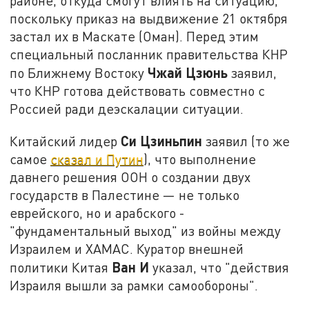
районе, откуда смогут влиять на ситуацию,
поскольку приказ на выдвижение 21 октября
застал их в Маскате (Оман). Перед этим
специальный посланник правительства КНР
Чжай Цзюнь
по Ближнему Востоку
заявил,
что КНР готова действовать совместно с
Россией ради деэскалации ситуации.
Си Цзиньпин
Китайский лидер
заявил (то же
самое
сказал и Путин
), что выполнение
давнего решения ООН о создании двух
государств в Палестине — не только
еврейского, но и арабского -
"фундаментальный выход" из войны между
Израилем и ХАМАС. Куратор внешней
Ван И
политики Китая
указал, что "действия
Израиля вышли за рамки самообороны".