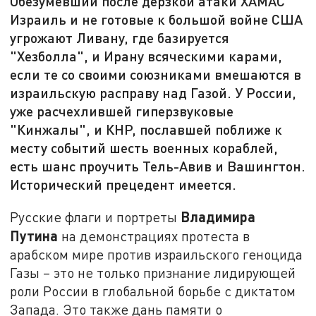
Обезумевший после дерзкой атаки ХАМАС
Израиль и не готовые к большой войне США
угрожают Ливану, где базируется
"Хезболла", и Ирану всяческими карами,
если те со своими союзниками вмешаются в
израильскую расправу над Газой. У России,
уже расчехлившей гиперзвуковые
"Кинжалы", и КНР, пославшей поближе к
месту событий шесть военных кораблей,
есть шанс проучить Тель-Авив и Вашингтон.
Исторический прецедент имеется.
Владимира
Русские флаги и портреты
Путина
на демонстрациях протеста в
арабском мире против израильского геноцида
Газы – это не только признание лидирующей
роли России в глобальной борьбе с диктатом
Запада. Это также дань памяти о