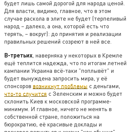
будет лишь самой дорогой для народа ценой.
Для власти, видимо, главное, что в этом
случае раскола в элите не будет (терпеливый
народ – далеко, а она, которой есть что
терять, – вокруг): до принятия и реализации
правильных решений созреют в ней все.
В-третьих
, наверняка у некоторых в Кремле
ещё теплится надежда, что по итогам летней
кампании Украина всё-таки "поплывёт" и
будет вынуждена запросить мира, у её
спонсоров
возникнут проблемы
с деньгами,
что-то случится
с Зеленским и можно будет
склонить Киев к московской программе-
минимум. И главное, ничего не менять в
собственной стране, положиться на
бюрократию, её красивые доклады и
поскорее вернуться к жизни "как обычно",