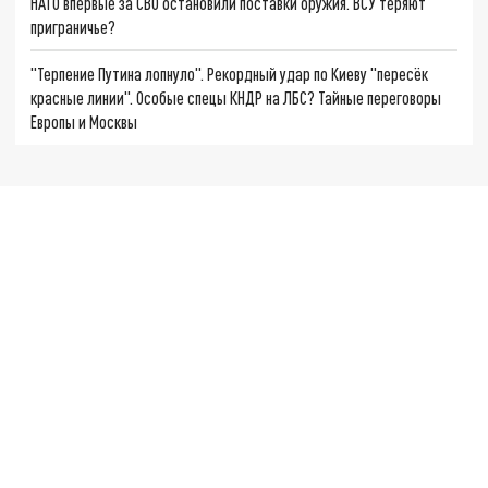
НАТО впервые за СВО остановили поставки оружия. ВСУ теряют
приграничье?
"Терпение Путина лопнуло". Рекордный удар по Киеву "пересёк
красные линии". Особые спецы КНДР на ЛБС? Тайные переговоры
Европы и Москвы