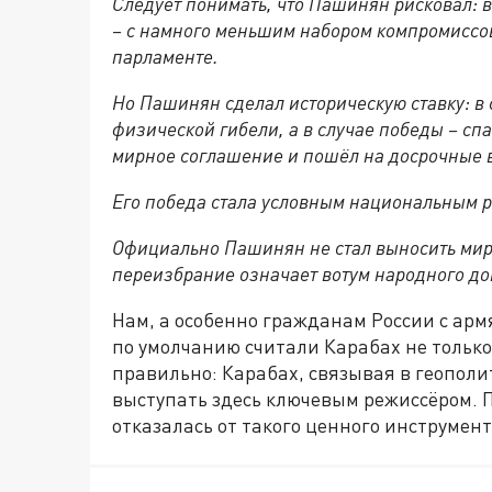
Следует понимать, что Пашинян рисковал: 
– с намного меньшим набором компромиссов 
парламенте.
Но Пашинян сделал историческую ставку: в 
физической гибели, а в случае победы – сп
мирное соглашение и пошёл на досрочные в
Его победа стала условным национальным 
Официально Пашинян не стал выносить мирн
переизбрание означает вотум народного до
Нам, а особенно гражданам России с арм
по умолчанию считали Карабах не только
правильно: Карабах, связывая в геополит
выступать здесь ключевым режиссёром. П
отказалась от такого ценного инструмен