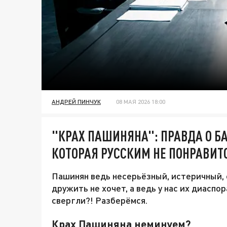
АНДРЕЙ ПИНЧУК
08 МАЯ 2026 18:00
"КРАХ ПАШИНЯНА": ПРАВДА О БА
КОТОРАЯ РУССКИМ НЕ ПОНРАВИТ
Пашинян ведь несерьёзный, истеричный, с
дружить не хочет, а ведь у нас их диаспор
свергли?! Разберёмся.
Крах Пашиняна неминуем?