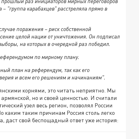
в прошлый раз инициаторов мирных переговоров
– "группа карабахцев" расстреляла прямо в
случае поражения – риск собственной
асение целой нации от уничтожения. Он подписал
ыборы, на которых в очередной раз победил.
референдумом по мирному плану.
ый план на референдум, так как его
верия и всем его решениям и начинаниям".
янскими корнями, это читать неприятно. Мы
 армянской, но и своей ценностью. И считали
ический узел весь регион, позволял России
о каким таким причинам Россия столь легко
та, даст свой беспощадный ответ уже история: