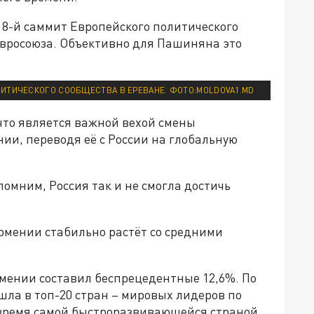
 8-й саммит Европейского политического
Евросоюза. Объективно для Пашиняна это
ИТИЧЕСКОГО СООБЩЕСТВА В ЕРЕВАНЕ. ФОТО:MOLDOVA1.MD
 что является важной вехой смены
ии, переводя её с России на глобальную
помним, Россия так и не смогла достичь
мении стабильно растёт со средними
Армении составил беспрецедентные 12,6%. По
шла в топ-20 стран – мировых лидеров по
 время самой быстроразвивающейся страной