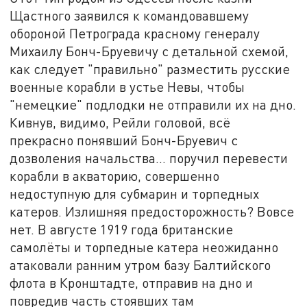
Щастного заявился к командовавшему
обороной Петрограда красному генералу
Михаилу Бонч-Бруевичу с детальной схемой,
как следует "правильно" разместить русские
военные корабли в устье Невы, чтобы
"немецкие" подлодки не отправили их на дно.
Кивнув, видимо, Рейли головой, всё
прекрасно понявший Бонч-Бруевич с
дозволения начальства… поручил перевести
корабли в акваторию, совершенно
недоступную для субмарин и торпедных
катеров. Излишняя предосторожность? Вовсе
нет. В августе 1919 года британские
самолёты и торпедные катера неожиданно
атаковали ранним утром базу Балтийского
флота в Кронштадте, отправив на дно и
повредив часть стоявших там