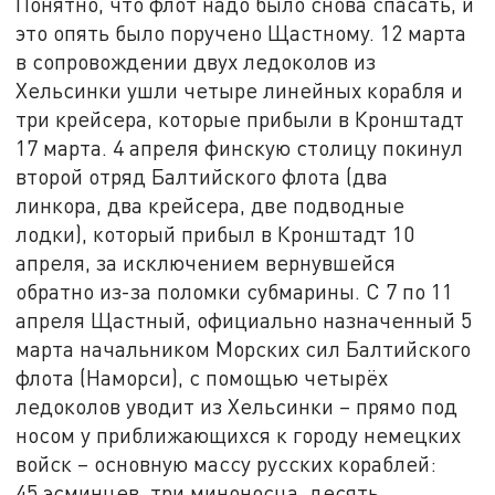
Понятно, что флот надо было снова спасать, и
это опять было поручено Щастному. 12 марта
в сопровождении двух ледоколов из
Хельсинки ушли четыре линейных корабля и
три крейсера, которые прибыли в Кронштадт
17 марта. 4 апреля финскую столицу покинул
второй отряд Балтийского флота (два
линкора, два крейсера, две подводные
лодки), который прибыл в Кронштадт 10
апреля, за исключением вернувшейся
обратно из-за поломки субмарины. С 7 по 11
апреля Щастный, официально назначенный 5
марта начальником Морских сил Балтийского
флота (Наморси), с помощью четырёх
ледоколов уводит из Хельсинки – прямо под
носом у приближающихся к городу немецких
войск – основную массу русских кораблей:
45 эсминцев, три миноносца, десять