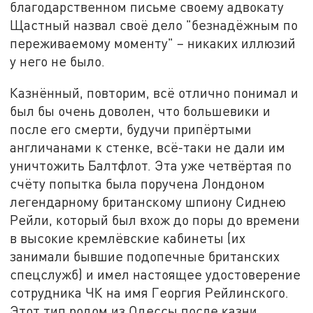
благодарственном письме своему адвокату
Щастный назвал своё дело "безнадёжным по
переживаемому моменту" – никаких иллюзий
у него не было.
Казнённый, повторим, всё отлично понимал и
был бы очень доволен, что большевики и
после его смерти, будучи припёртыми
англичанами к стенке, всё-таки не дали им
уничтожить Балтфлот. Эта уже четвёртая по
счёту попытка была поручена Лондоном
легендарному британскому шпиону Сиднею
Рейли, который был вхож до поры до времени
в высокие кремлёвские кабинеты (их
занимали бывшие подопечные британских
спецслужб) и имел настоящее удостоверение
сотрудника ЧК на имя Георгия Рейлинского.
Этот тип родом из Одессы после казни