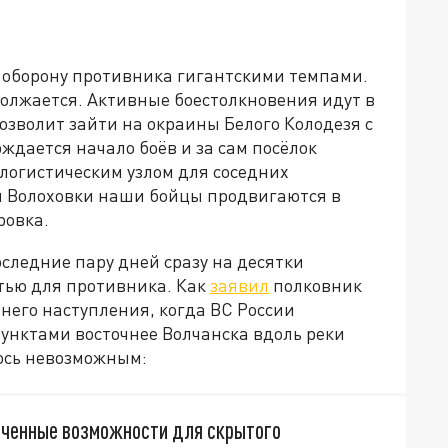
оборону противника гигантскими темпами.
должается. Активные боестолкновения идут в
озволит зайти на окраины Белого Колодезя с
ждается начало боёв и за сам посёлок
логистическим узлом для соседних
и Волоховки наши бойцы продвигаются в
ровка.
следние пару дней сразу на десятки
тью для противника. Как
заявил
полковник
него наступления, когда ВС России
унктами восточнее Волчанска вдоль реки
ось невозможным:
иченные возможности для скрытого