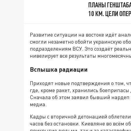
ПЛАНЫ ГЕНШТАБА
10 КМ. ЦЕЛИ ОП
Развитие ситуации на востоке идёт ана
смогли незаметно обойти украинскую об
подразделениям ВСУ. Это создаёт реальн
нивелирует все результаты многомесячн
Вспышка радиации
Приходят новые подтверждения о том, чт
где, кроме ракет, хранились боеприпасы
Сначала об этом заявил бывший нардеп 
медиа.
Кадры с вторичной детонацией облетели 
часов без остановки. Киевляне во всём о
прикрытие людьми, так и за катастрофи