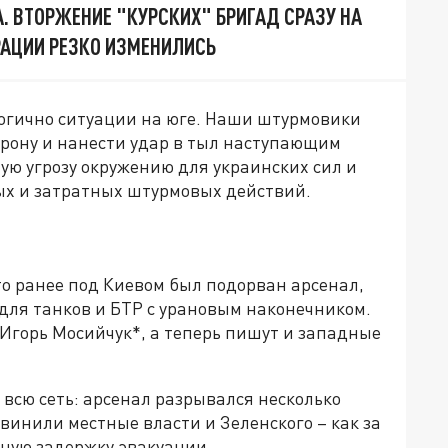
. ВТОРЖЕНИЕ "КУРСКИХ" БРИГАД СРАЗУ НА
ЕРАЦИИ РЕЗКО ИЗМЕНИЛИСЬ
логично ситуации на юге. Наши штурмовики
орону и нанести удар в тыл наступающим
ую угрозу окружению для украинских сил и
ых и затратных штурмовых действий.
о ранее под Киевом был подорван арсенал,
 для танков и БТР с урановым наконечником.
Игорь Мосийчук*, а теперь пишут и западные
всю сеть: арсенал разрывался несколько
бвинили местные власти и Зеленского – как за
чную задержку эвакуации.