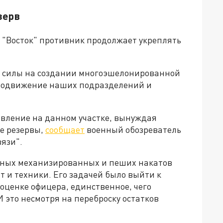
зерв
 "Восток" противник продолжает укреплять
о силы на создании многоэшелонированной
продвижение наших подразделений и
авление на данном участке, вынуждая
е резервы,
сообщает
военный обозреватель
язи".
чных механизированных и пеших накатов
т и техники. Его задачей было выйти к
оценке офицера, единственное, чего
И это несмотря на переброску остатков