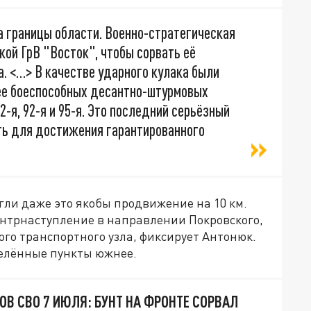
а границы области. Военно-стратегическая
кой ГрВ "Восток", чтобы сорвать её
. <…> В качестве ударного кулака были
лее боеспособных десантно-штурмовых
82-я, 92-я и 95-я. Это последний серьёзный
ать для достижения гарантированного
гли даже это якобы продвижение на 10 км.
онтрнаступление в направлении Покровского,
го транспортного узла, фиксирует Антонюк.
селённые пункты южнее.
ОВ СВО 7 ИЮЛЯ: БУНТ НА ФРОНТЕ СОРВАЛ