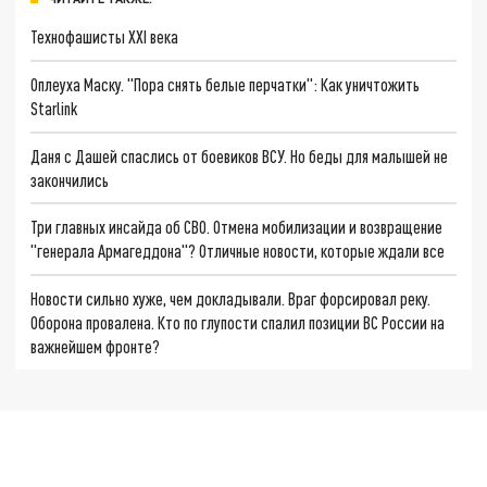
Технофашисты XXI века
Оплеуха Маску. "Пора снять белые перчатки": Как уничтожить
Starlink
Даня с Дашей спаслись от боевиков ВСУ. Но беды для малышей не
закончились
Три главных инсайда об СВО. Отмена мобилизации и возвращение
"генерала Армагеддона"? Отличные новости, которые ждали все
Новости сильно хуже, чем докладывали. Враг форсировал реку.
Оборона провалена. Кто по глупости спалил позиции ВС России на
важнейшем фронте?