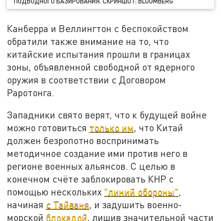
ПОДВОДНОГО БАЗИРОВАНИЯ. СКРИНШОТ: BLOOMBERG
Канберра и Веллингтон с беспокойством
обратили также внимание на то, что
китайские испытания прошли в границах
зоны, объявленной свободной от ядерного
оружия в соответствии с Договором
Раротонга.
Западники свято верят, что к будущей войне
можно готовиться
только им
, что Китай
должен безропотно воспринимать
методичное создание ими против него в
регионе военных альянсов. С целью в
конечном счёте заблокировать КНР с
помощью нескольких
"линий обороны"
,
начиная
с Тайваня
, и задушить военно-
морской
блокадой
, лишив значительной части