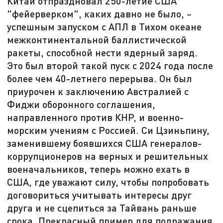
Китай отпраздновал 250-летие США
"фейерверком", каких давно не было, –
успешным запуском с АПЛ в Тихом океане
межконтинентальной баллистической
ракеты, способной нести ядерный заряд.
Это был второй такой пуск с 2024 года после
более чем 40-летнего перерыва. Он был
приурочен к заключению Австралией с
Фиджи оборонного соглашения,
направленного против КНР, и военно-
морским учениям с Россией. Си Цзиньпину,
заменившему боявшихся США генералов-
коррупционеров на верных и решительных
военачальников, теперь можно ехать в
США, где уважают силу, чтобы попробовать
договориться учитывать интересы друг
друга и не сцепиться за Тайвань раньше
срока. Прекрасный пример для подражания,