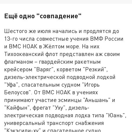
Ещё одно "совпадение"
Шестого же июля начались и продлятся до
13-го числа совместные учения ВМФ России
и ВМС НОАК в Жёлтом море. На них
Тихоокеанский флот представлен аж своим
флагманом – гвардейским ракетным
крейсером "Варяг", корветом "Резкий",
дизель-электрической подводной лодкой
"Уфа", спасательным судном "Игорь
Белоусов". От ВМС НОАК в учениях
принимают участие эсминцы "Аньшань" и
"Кайфын", фрегат "Уху", дизель-
электрическая подводная лодка типа "Юань",
универсальный транспорт снабжения
"Кэкэсили-ху" и спасательное судно