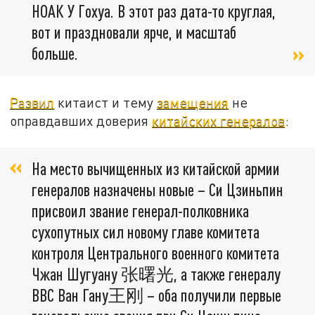
НОАК У Гохуа. В этот раз дата-то круглая,
вот и праздновали ярче, и масштаб
больше.
Развил
китаист и тему
замещения
не
оправдавших доверия
китайских генералов
:
На место вычищенных из китайской армии
генералов назначены новые – Си Цзиньпин
присвоил звание генерал-полковника
сухопутных сил новому главе комитета
контроля Центрального военного комитета
Чжан Шугуану 张曙光, а также генералу
ВВС Ван Гану王刚 – оба получили первые