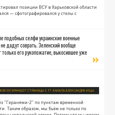
ктировал позиции ВСУ в Харьковской области
лся — сфотографировался у стелы с
сле подобных селфи украинские военные
 не дадут соврать. Зеленский вообще
т только его рукопожатие, выкосившее уже
КОВ?//СКРИНШОТ СТРАНИЦЫ С ТГ-КАНАЛА АЛЕКСАНДРА КОЦА
ёз "Геранями-2" по пунктам временной
и. Таким образом, мы бьём не только по
бороны украинской армии. Потому что мы имеем