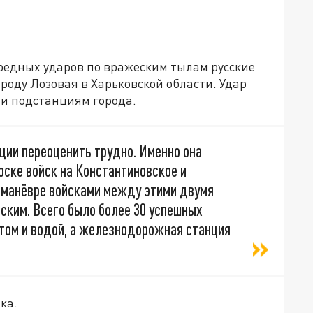
чередных ударов по вражеским тылам русские
оду Лозовая в Харьковской области. Удар
и подстанциям города.
ции переоценить трудно. Именно она
ске войск на Константиновское и
и манёвре войсками между этими двумя
ским. Всего было более 30 успешных
етом и водой, а железнодорожная станция
ка.