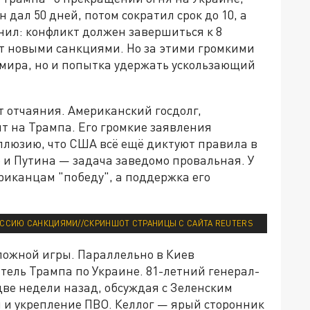
 дал 50 дней, потом сократил срок до 10, а
ил: конфликт должен завершиться к 8
ит новыми санкциями. Но за этими громкими
 мира, но и попытка удержать ускользающий
т отчаяния. Американский госдолг,
т на Трампа. Его громкие заявления
ллюзию, что США всё ещё диктуют правила в
 и Путина — задача заведомо провальная. У
риканцам "победу", а поддержка его
ОССИЮ САНКЦИЯМИ//СКРИНШОТ СТРАНИЦЫ С САЙТА REUTERS
ложной игры. Параллельно в Киев
тель Трампа по Украине. 81-летний генерал-
две недели назад, обсуждая с Зеленским
 и укрепление ПВО. Келлог — ярый сторонник