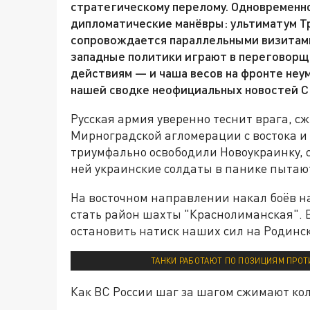
стратегическому перелому. Одновременн
дипломатические манёвры: ультиматум Тр
сопровождается параллельными визитами 
западные политики играют в переговорщ
действиям — и чаша весов на фронте неум
нашей сводке неофициальных новостей С
Русская армия уверенно теснит врага, сж
Мирноградской агломерации с востока и
триумфально освободили Новоукраинку, о
ней украинские солдаты в панике пытаю
На восточном направлении накал боёв н
стать район шахты "Краснолиманская". 
остановить натиск наших сил на Родинск
ТАНКИ РАБОТАЮТ ПО ПОЗИЦИЯМ ПРО
Как ВС России шаг за шагом сжимают кол