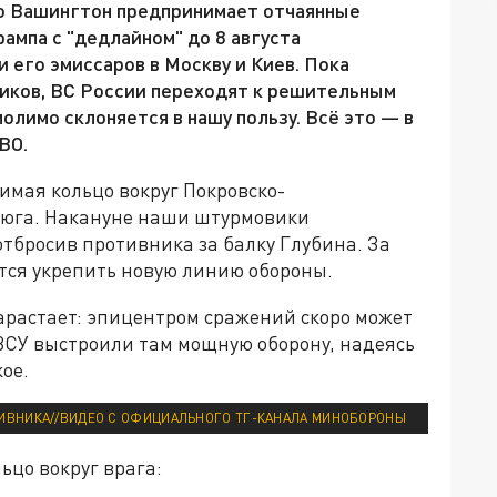
о Вашингтон предпринимает отчаянные
ампа с "дедлайном" до 8 августа
его эмиссаров в Москву и Киев. Пока
иков, ВС России переходят к решительным
олимо склоняется в нашу пользу. Всё это — в
ВО.
имая кольцо вокруг Покровско-
 юга. Накануне наши штурмовики
тбросив противника за балку Глубина. За
тся укрепить новую линию обороны.
арастает: эпицентром сражений скоро может
ВСУ выстроили там мощную оборону, надеясь
ое.
ТИВНИКА//ВИДЕО С ОФИЦИАЛЬНОГО ТГ-КАНАЛА МИНОБОРОНЫ
ьцо вокруг врага: