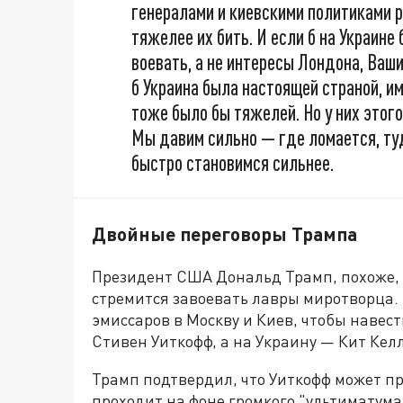
генералами и киевскими политиками р
тяжелее их бить. И если б на Украине
воевать, а не интересы Лондона, Ваши
б Украина была настоящей страной, и
тоже было бы тяжелей. Но у них этого
Мы давим сильно — где ломается, туд
быстро становимся сильнее.
Двойные переговоры Трампа
Президент США Дональд Трамп, похоже, 
стремится завоевать лавры миротворца. 
эмиссаров в Москву и Киев, чтобы навест
Стивен Уиткофф, а на Украину — Кит Келл
Трамп подтвердил, что Уиткофф может при
проходит на фоне громкого "ультиматума