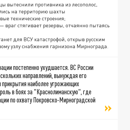
цы вытеснили противника из лесополос,
ались на территорию шахты
вые технические строения;
" — враг стягивает резервы, отчаянно пытаясь
анет для ВСУ катастрофой, открыв русским
вому узлу снабжения гарнизона Мирнограда.
рации постепенно ухудшается. ВС России
ескольких направлений, вынуждая его
я прикрытия наиболее угрожающих
роль в боях за "Краснолиманскую", где
ации по охвату Покровско-Мирноградской