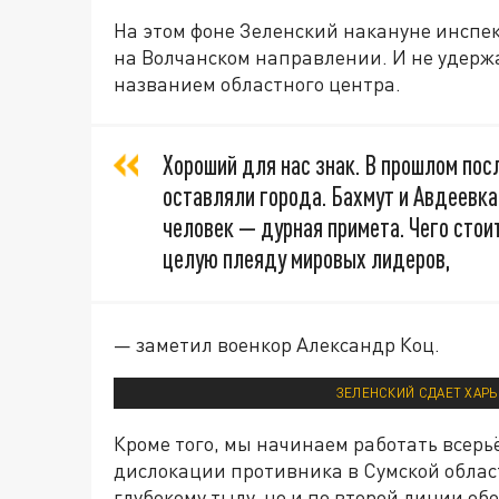
На этом фоне Зеленский накануне инспе
на Волчанском направлении. И не удержа
названием областного центра.
Хороший для нас знак. В прошлом по
оставляли города. Бахмут и Авдеевка
человек — дурная примета. Чего стои
целую плеяду мировых лидеров,
— заметил военкор Александр Коц.
ЗЕЛЕНСКИЙ СДАЕТ ХАРЬ
Кроме того, мы начинаем работать всерь
дислокации противника в Сумской област
глубокому тылу, но и по второй линии о