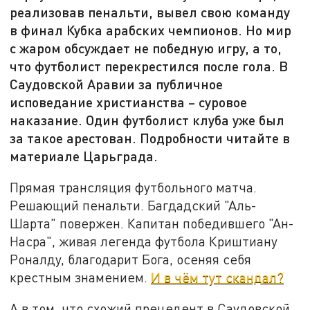
реализовав пенальти, вывел свою команду
в финал Кубка арабских чемпионов. Но мир
с жаром обсуждает не победную игру, а то,
что футболист перекрестился после гола. В
Саудовской Аравии за публичное
исповедание христианства – суровое
наказание. Один футболист клуба уже был
за такое арестован. Подробности читайте в
материале Царьграда.
Прямая трансляция футбольного матча.
Решающий пенальти. Багдадский "Аль-
Шарта" повержен. Капитан победившего "Ан-
Насра", живая легенда футбола Криштиану
Роналду, благодарит Бога, осеняя себя
крестным знамением.
И в чём тут скандал?
А в том, что схожий прецедент в Саудовской