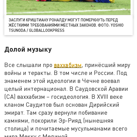
ЗАСЛУГИ КРИШТИАНУ РОНАЛДУ МОГУТ ПОМЕРКНУТЬ ПЕРЕД
ЖЁСТКИМИ ТРЕБОВАНИЯМИ МЕСТНЫХ ЗАКОНОВ. ФОТО: YOSHIO
TSUNODA / GLОBALLООKPRЕSS
Долой музыку
Все слышали про
ваххабизм
, принёсший миру
войны и теракты. В том числе и России. Под
знаменем этой идеологии в Чечне воевал
целый интернационал. В Саудовской Аравии
(СА) ваххабизм – госидеология. В XVIII веке
кланом Саудитов был основан Дирийский
эмират. Там сразу вернули побивание
камнями, покорили Эр-Рияд (нынешняя
столица) и почитаемые мусульманами всего
мира Мекку с Мединой.