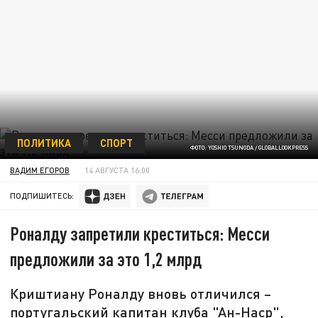
ПОЛИТИКА
СПОРТ
ФОТО: YOSHIO TSUNODA / GLОBALLООKPRЕSS
ВАДИМ ЕГОРОВ
14 АВГУСТА 16:00
ПОДПИШИТЕСЬ:
Роналду запретили креститься: Месси
предложили за это 1,2 млрд
Криштиану Роналду вновь отличился –
португальский капитан клуба "Ан-Наср",