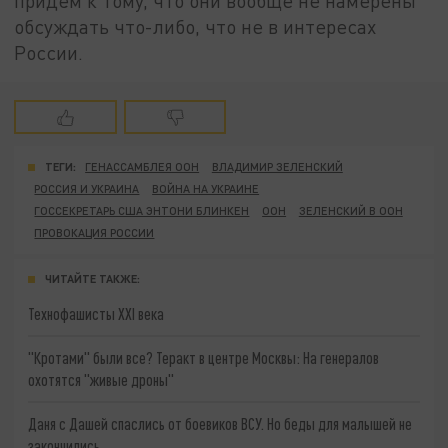
придём к тому, что они вообще не намерены
обсуждать что-либо, что не в интересах
России.
ТЕГИ:
ГЕНАССАМБЛЕЯ ООН
ВЛАДИМИР ЗЕЛЕНСКИЙ
РОССИЯ И УКРАИНА
ВОЙНА НА УКРАИНЕ
ГОССЕКРЕТАРЬ США ЭНТОНИ БЛИНКЕН
ООН
ЗЕЛЕНСКИЙ В ООН
ПРОВОКАЦИЯ РОССИИ
ЧИТАЙТЕ ТАКЖЕ:
Технофашисты XXI века
"Кротами" были все? Теракт в центре Москвы: На генералов
охотятся "живые дроны"
Даня с Дашей спаслись от боевиков ВСУ. Но беды для малышей не
закончились