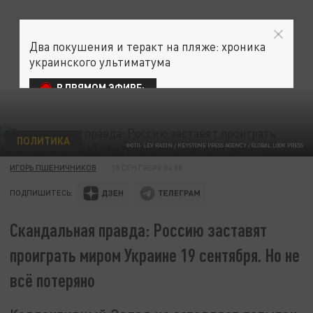
Два покушения и теракт на пляже: хроника
украинского ультиматума
В ПРЯМОМ ЭФИРЕ:
ПОЛИТИКА
ФОТО: LEV RADIN / KEYSTONE PRESS AGENCY / GLOBAL LOOK PRESS
ИГОРЬ ПШЕНИЧНИКОВ
18 СЕНТЯБРЯ 04:00
ПОДПИШИТЕСЬ:
Скандальная правда: Россию заставят
проиграть миром Украине 19 сентября. Но не
всё потеряно