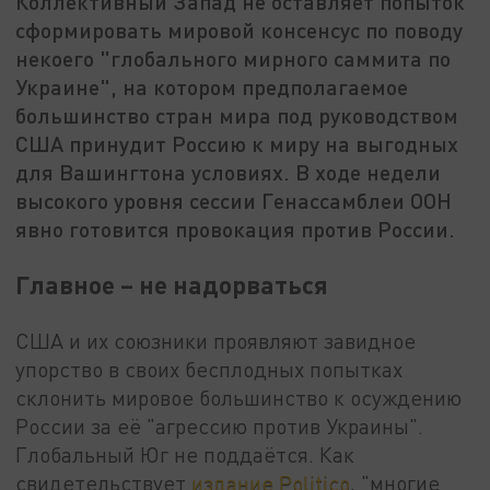
Коллективный Запад не оставляет попыток
сформировать мировой консенсус по поводу
некоего "глобального мирного саммита по
Украине", на котором предполагаемое
большинство стран мира под руководством
США принудит Россию к миру на выгодных
для Вашингтона условиях. В ходе недели
высокого уровня сессии Генассамблеи ООН
явно готовится провокация против России.
Главное – не надорваться
США и их союзники проявляют завидное
упорство в своих бесплодных попытках
склонить мировое большинство к осуждению
России за её "агрессию против Украины".
Глобальный Юг не поддаётся. Как
свидетельствует
издание Politico
, "многие