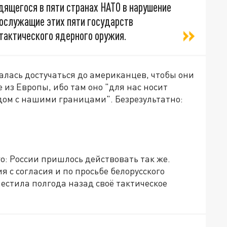
дящегося в пяти странах НАТО в нарушение
нослужащие этих пяти государств
тактического ядерного оружия.
талась достучаться до американцев, чтобы они
 из Европы, ибо там оно "для нас носит
ядом с нашими границами". Безрезультатно:
: России пришлось действовать так же.
 с согласия и по просьбе белорусского
естила полгода назад своё тактическое