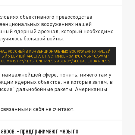
словиях объективного превосходства
онвенциональных вооружениях нашей
ощный ядерный арсенал, который необходимо
случилось большой войны.
 НАД РОССИЕЙ В КОНВЕНЦИОНАЛЬНЫХ ВООРУЖЕНИЯХ НАШЕЙ
Й ЯДЕРНЫЙ АРСЕНАЛ. НА СНИМКЕ - ЗАПУСК МБР "САРМАТ".
NCE MINISTRY/KEYSTONE PRESS AGENCY/GLOBAL LOOK PRESS
 наиважнейшей сфере, понять, ничего там у
екции ядерных объектов, на которые затем, в
аинские" дальнобойные ракеты. Американцы
связанными себя не считают.
Лавров, - предпринимают меры по