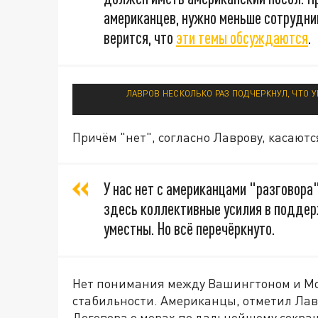
американцев, нужно меньше сотрудник
верится, что
эти темы обсуждаются
.
ЛАВРОВ НЕСКОЛЬКО РАЗ ПОДЧЕРКНУЛ, ЧТО 
Причём "нет", согласно Лаврову, касаютс
У нас нет с американцами "разговора
здесь коллективные усилия в поддер
уместны. Но всё перечёркнуто.
Нет понимания между Вашингтоном и Мос
стабильности. Американцы, отметил Лавр
Договора о мерах по дальнейшему сокра