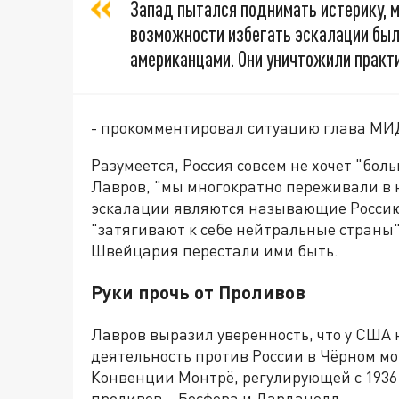
Запад пытался поднимать истерику, мо
возможности избегать эскалации бы
американцами. Они уничтожили практ
- прокомментировал ситуацию глава МИ
Разумеется, Россия совсем не хочет "бол
Лавров, "мы многократно переживали в
эскалации являются называющие Россию
"затягивают к себе нейтральные страны"
Швейцария перестали ими быть.
Руки прочь от Проливов
Лавров выразил уверенность, что у США 
деятельность против России в Чёрном мо
Конвенции Монтрё, регулирующей с 1936
проливов – Босфора и Дарданелл.