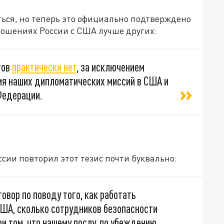
ься, но теперь это официально подтверждено
тношениях России с США лучше других:
тов
практически нет
, за исключением
я наших дипломатических миссий в США и
Федерации.
сии повторил этот тезис почти буквально:
овор по поводу того, как работать
ША, сколько сотрудников безопасности
и том, что нашему послу, по убеждению