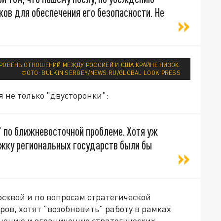
ов для обеспечения его безопасности. Не
УРОВЕНЬ ОТНОШЕНИЙ МЕЖДУ РОССИЕЙ И США КРАЙНЕ НИЗОК.
ФОТО: BULKIN SERGEY/NEWS.RU/GLOBAL LOOK PRESS
я не только "двусторонки":
" по ближневосточной проблеме. Хотя уж
жку региональных государств были бы
квой и по вопросам стратегической
ов, хотят "возобновить" работу в рамках
щению и ограничению стратегических