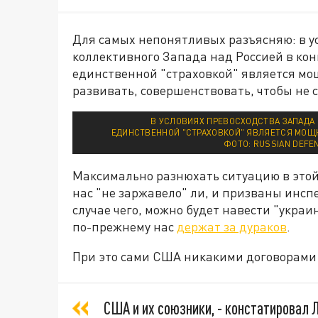
Для самых непонятливых разъясняю: в у
коллективного Запада над Россией в к
единственной "страховкой" является м
развивать, совершенствовать, чтобы не 
В УСЛОВИЯХ ПРЕВОСХОДСТВА ЗАПАДА
ЕДИНСТВЕННОЙ "СТРАХОВКОЙ" ЯВЛЯЕТСЯ МОЩНЫ
ФОТО: RUSSIAN DEFE
Максимально разнюхать ситуацию в этой
нас "не заржавело" ли, и призваны инсп
случае чего, можно будет навести "укр
по-прежнему нас
держат за дураков
.
При это сами США никакими договорами 
США и их союзники, - констатировал 