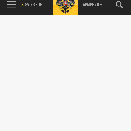
85.64 BRENT
АРМЕНИЯ
«Если Иран падёт, следом падёт Россия»:
Евич о главной красной линии
22 АПРЕЛЯ 11:38
Юрий Евич призвал Россию защищать Иран
как свою землю.
ПОЛИТИКА
«Нашу нефть тогда покупать не будут. И
экономику ожидает крах»: Если падет Иран,