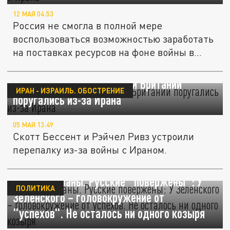
12 МАЯ 04:53
Россия не смогла в полной мере
воспользоваться возможностью заработать
на поставках ресурсов на фоне войны в...
FT: главы Минфинов США и Британии
ИРАН - ИЗРАИЛЬ. ОБОСТРЕНИЕ
поругались из-за Ирана
05 МАЯ 13:49
Скотт Бессент и Рэйчел Ривз устроили
перепалку из-за войны с Ираном.
Планы сорваны. Русские "повержены": У
ПОЛИТИКА
Зеленского – головокружение от
"успехов". Не осталось ни одного козыря