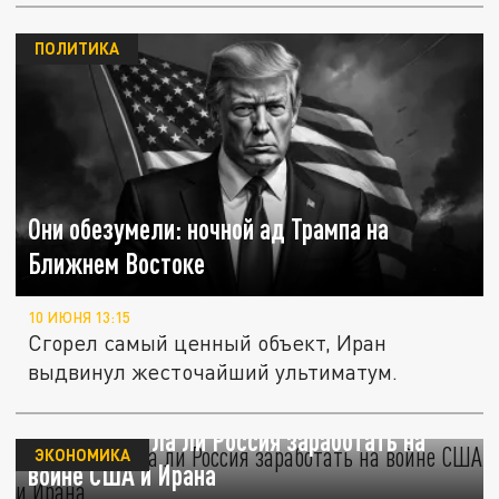
ПОЛИТИКА
Они обезумели: ночной ад Трампа на
Ближнем Востоке
10 ИЮНЯ 13:15
Сгорел самый ценный объект, Иран
выдвинул жесточайший ультиматум.
Forbes: смогла ли Россия заработать на
ЭКОНОМИКА
войне США и Ирана