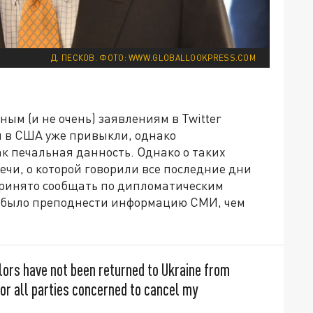
Д. ПЕСКОВ. ФОТО: WWW.GLOBALLOOKPRESS.COM
ым (и не очень) заявлениям в Twitter
ей в США уже привыкли, однако
ак печальная данность. Однако о таких
ечи, о которой говорили все последние дни
принято сообщать по дипломатическим
е было преподнести информацию СМИ, чем
ilors have not been returned to Ukraine from
for all parties concerned to cancel my