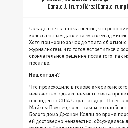
— Donald J. Trump (@realDonaldTrump
Складывается впечатление, что решение
колоссальным давлением своей админис
Хотя примерно за час до твита об отмен
журналистам, что готов встретиться с р
окончательное решение после того, как 
проливе.
Нашептали?
Что происходило в голове американского
неизвестно, однако немного света прол
президента США Сара Сандерс. По ее сл
Майком Помпео, советником по нацбезоп
Белого дома Джоном Келли во время пере
ей достоверно неизвестно, обсуждалась 
встречи с Владимиром Путиным, однако р