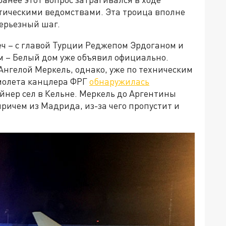
тическими ведомствами. Эта троица вполне
серьезный шаг.
еч – с главой Турции Реджепом Эрдоганом и
 – Белый дом уже объявил официально.
Ангелой Меркель, однако, уже по техническим
амолета канцлера ФРГ
обнаружилась
йнер сел в Кельне. Меркель до Аргентины
причем из Мадрида, из-за чего пропустит и