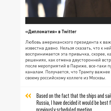
«Дипломатия» в
Twitter
Любовь американского президента к важн
известна давно. Нельзя сказать, что к н
воспринимается эта привычка, скорее, к
решениях, как отмена двусторонней встр
после мероприятий в Париже, все-таки 
каналам. Получается, что Трампу важне
своему российскому коллеге из Москвы.
Based on the fact that the ships and sa
Russia, I have decided it would be best 
previously scheduled meeting....