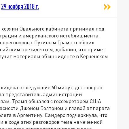
)
29 ноября 2018 г.
 хозяин Овального кабинета принимал под
трации и американского истеблишмента.
е переговоров с Путиным Трамп сообщил
оссийским президентом, добавив, что примет
изучит материалы об инциденте в Керченском
 лидера в следующие 60 минут, достоверно
ила представитель администрации
овам, Трамп общался с госсекретарем США
асности Джоном Болтоном и главой аппарата
лета в Аргентину. Сандерс подчеркнула, что
ли в ходе этих разговоров тема намеченной
анее этот вопрос затрагивался в ходе