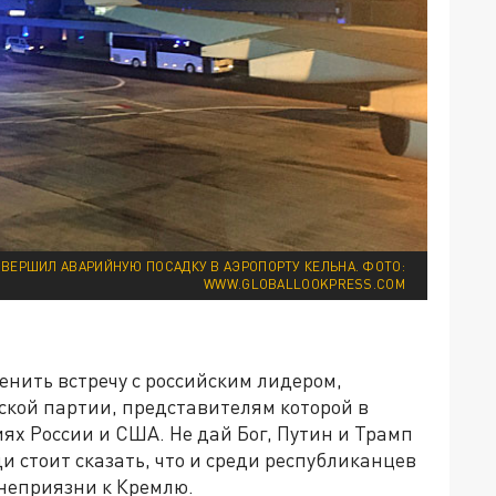
ОВЕРШИЛ АВАРИЙНУЮ ПОСАДКУ В АЭРОПОРТУ КЕЛЬНА. ФОТО:
WWW.GLOBALLOOKPRESS.COM
нить встречу с российским лидером,
ской партии, представителям которой в
х России и США. Не дай Бог, Путин и Трамп
 стоит сказать, что и среди республиканцев
неприязни к Кремлю.