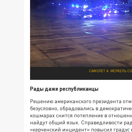
САМОЛЕТ А. МЕРКЕЛЬ С
Рады даже республиканцы
Решению американского президента отме
безусловно, обрадовались в демократиче
кошмарах снится потепление в отношения
найдут общий язык. Справедливости ради
«керченский инцидент» повысил градус 