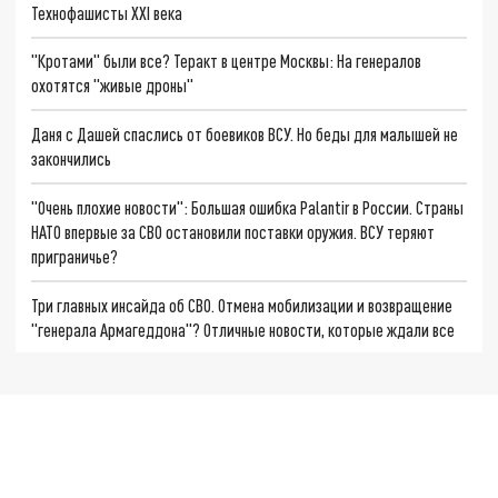
Технофашисты XXI века
"Кротами" были все? Теракт в центре Москвы: На генералов
охотятся "живые дроны"
Даня с Дашей спаслись от боевиков ВСУ. Но беды для малышей не
закончились
"Очень плохие новости": Большая ошибка Palantir в России. Страны
НАТО впервые за СВО остановили поставки оружия. ВСУ теряют
приграничье?
Три главных инсайда об СВО. Отмена мобилизации и возвращение
"генерала Армагеддона"? Отличные новости, которые ждали все