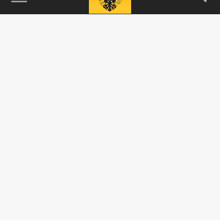
115093, г. Москва, переулок Партийный,
д.1, к.57, стр.3, эт.1, пом.I, ком.45