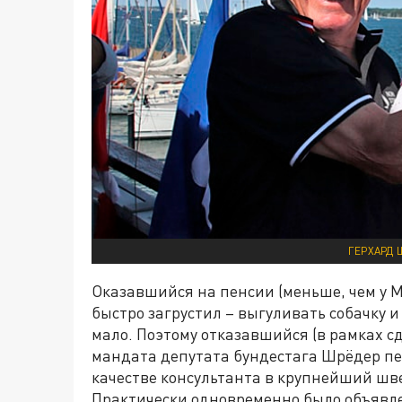
ГЕРХАРД 
Оказавшийся на пенсии (меньше, чем у М
быстро загрустил – выгуливать собачку и
мало. Поэтому отказавшийся (в рамках сд
мандата депутата бундестага Шрёдер пер
качестве консультанта в крупнейший шв
Практически одновременно было объявле