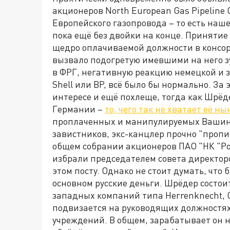
акционеров North European Gas Pipeline
Европейского газопровода – то есть наше
пока ещё без двойки на конце. Приняти
щедро оплачиваемой должности в консор
вызвало подогретую имевшими на него з
в ФРГ, негативную реакцию немецкой и з
Shell или BP, всё было бы нормально. За
интересе и ещё похлеще, тогда как Шрёде
Германии –
то, чего так не хватает её 
проплаченных и манипулируемых Вашингт
завистников, экс-канцлер прочно "пропис
общем собрании акционеров ПАО "НК "Ро
избрали председателем совета директоро
этом посту. Однако не стоит думать, чт
основном русские деньги. Шрёдер состои
западных компаний типа Herrenknecht, C
подвизается на руководящих должностях
учреждений. В общем, зарабатывает он 