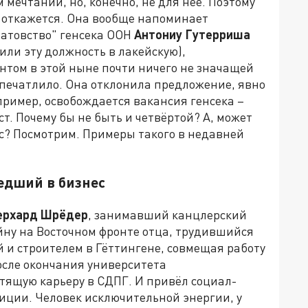
 мечтаний, но, конечно, не для неё. Поэтому
е откажется. Она вообще напоминает
ватовство" генсека ООН
Антониу Гутерриша
или эту должность в лакейскую),
нтом в этой ныне почти ничего не значащей
впечатлило. Она отклонила предложение, явно
апример, освобождается вакансия генсека –
т. Почему бы не быть и четвёртой? А, может
нес? Посмотрим. Примеры такого в недавней
едший в бизнес
ерхард Шрёдер
, занимавший канцлерский
ойну на Восточном фронте отца, трудившийся
и строителем в Гёттингене, совмещая работу
осле окончания университета
ящую карьеру в СДПГ. И привёл социал-
зиции. Человек исключительной энергии, у