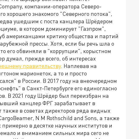
 Company, компании-оператора Северо-
го хорошего знакомого "Северного потока",
е едва ушедшим с поста канцлера Шрёдером
циуме, в котором доминирует "Газпром",
уб американцами критику общества и партий
арубежной прессы. Хотя, если бы речь шла о
 это его обвиняли в "коррупции", корыстном
р думал, прежде всего, об интересах
нынешнему правительству
. Наплевав на
оном марионеток, а то и просто
ался" в России. В 2017 году на внеочередном
снефть" в Санкт-Петербурге его единогласно
в. В 2021 году Шрёдер был переизбран на
о бывший канцлер ФРГ зарабатывает в
т также в советах директоров ряда видных
argoBeamer, N M Rothschild and Sons, а также
 примерно в десятке научных институтов и
немало и вниманием сильных мира сего не