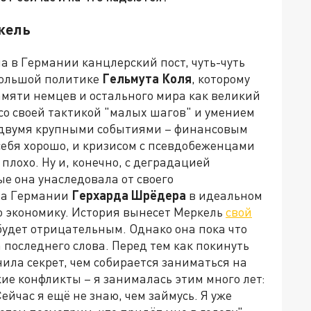
кель
 в Германии канцлерский пост, чуть-чуть
 большой политике
Гельмута Коля
, которому
памяти немцев и остального мира как великий
 со своей тактикой "малых шагов" и умением
с двумя крупными событиями – финансовым
 себя хорошо, и кризисом с псевдобеженцами
 плохо. Ну и, конечно, с деградацией
е она унаследовала от своего
ва Германии
Герхарда Шрёдера
в идеальном
ю экономику. История вынесет Меркель
свой
 будет отрицательным. Однако она пока что
а последнего слова. Перед тем как покинуть
нила секрет, чем собирается заниматься на
кие конфликты – я занималась этим много лет:
ейчас я ещё не знаю, чем займусь. Я уже