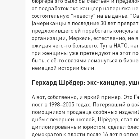
бюргера это было бы счастьем и пределом
от подработок экс-канцлер наверняка н
состоятельную "невесту" на выданье. "С
(американцы в последние 30 лет преврат
предложившего ей поработать консульта
организации, Меркель, естественно, не 
ожидая чего-то большего. Тут в НАТО, н
три женщины уже претендуют на этот пос
быть, с её-то связями ломануться в биз
немецкой истории были.
Герхард Шрёдер: экс-канцлер, уш
А вот, собственно, и яркий пример. Это
Г
пост в 1998–2005 годах. Потерявший в в
помощником продавца скобяных изделий 
днём с вечерней школой, Шрёдер, став п
дипломированным юристом, сделал блест
демократов к власти после 16 лет в оппо