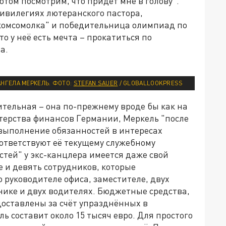
потом посмотрим, что придёт мне в голову".
ривилегиях лютеранского пастора,
"комсомолка" и победительница олимпиад по
о у неё есть мечта – прокатиться по
а.
НГЕЛА МЕРКЕЛЬ. ФОТО:
STEFAN SAUER
/ GLOBALLOOKPRESS
ительная – она по-прежнему вроде бы как на
стерства финансов Германии, Меркель "после
выполнение обязанностей в интересах
ответствуют её текущему служебному
тей" у экс-канцлера имеется даже свой
е и девять сотрудников, которые
 руководителе офиса, заместителе, двух
нике и двух водителях. Бюджетные средства,
доставлены за счёт упразднённых в
ь составит около 15 тысяч евро. Для простого