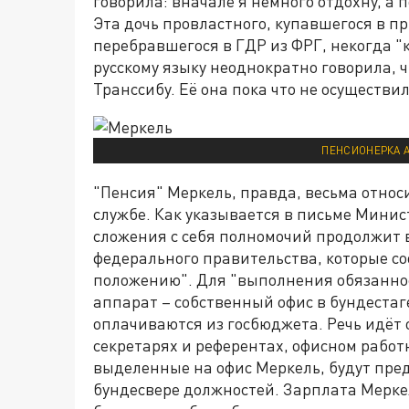
говорила: вначале я немного отдохну, а 
Эта дочь провластного, купавшегося в п
перебравшегося в ГДР из ФРГ, некогда 
русскому языку неоднократно говорила, чт
Транссибу. Её она пока что не осуществил
ПЕНСИОНЕРКА А
"Пенсия" Меркель, правда, весьма относ
службе. Как указывается в письме Мини
сложения с себя полномочий продолжит 
федерального правительства, которые со
положению". Для "выполнения обязаннос
аппарат – собственный офис в бундестаг
оплачиваются из госбюджета. Речь идёт о
секретарях и референтах, офисном работ
выделенные на офис Меркель, будут пре
бундесвере должностей. Зарплата Меркел