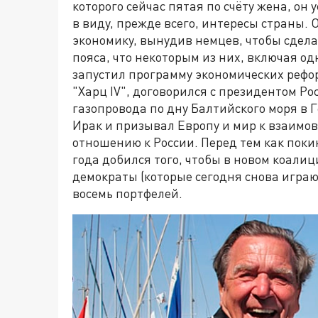
которого сейчас пятая по счёту жена, он 
в виду, прежде всего, интересы страны.
экономику, вынудив немцев, чтобы сдела
пояса, что некоторым из них, включая о
запустил программу экономических рефор
"Харц IV", договорился с президентом Р
газопровода по дну Балтийского моря в 
Ирак и призывал Европу и мир к взаимо
отношению к России. Перед тем как покин
года добился того, чтобы в новом коали
демократы (которые сегодня снова играю
восемь портфелей.