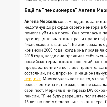
Ещё та "пенсионерка" Ангела Мер
Ангела Меркель
совсем недавно занимала
недотянув до рекорда своего ментора в
помогла уйти на покой. Она осталась в 
рутинёр (многим это как раз и нравится)
"использовать шансы". Её имя связано 
кризисом 2008 года, когда она проявила
2015 года, когда она проявила себя очень
российско-германских отношений, которы
предшественника во главе правительст
состоянии, как, впрочем, и национальну
вердикт
. Многое указывает на то, что он
более чем жива и, похоже, ещё не сказал
свой пост, Меркель в интервью DW сохра
пенсии: "Я не буду разрешать политичес
16 лет на посту федерального канцлера. С