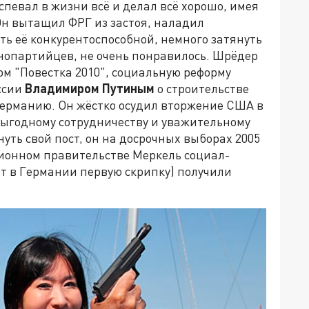
успевал в жизни всё и делал всё хорошо, имея
 Он вытащил ФРГ из застоя, наладил
ть её конкурентоспособной, немного затянуть
днопартийцев, не очень понравилось. Шрёдер
м "Повестка 2010", социальную реформу
оссии
Владимиром Путиным
о строительстве
Германию. Он жёстко осудил вторжение США в
выгодному сотрудничеству и уважительному
уть свой пост, он на досрочных выборах 2005
ционном правительстве Меркель социал-
т в Германии первую скрипку) получили