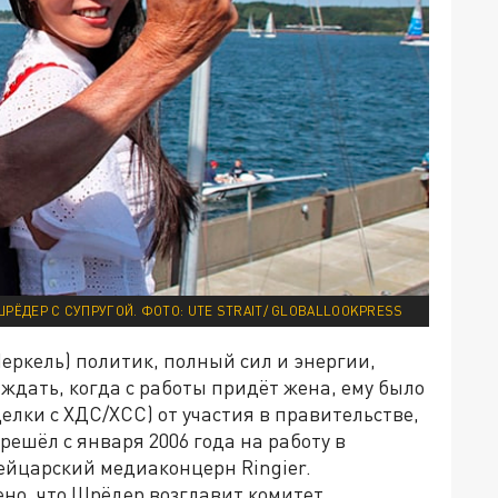
ШРЁДЕР С СУПРУГОЙ. ФОТО: UTE STRAIT/ GLOBALLOOKPRESS
еркель) политик, полный сил и энергии,
 ждать, когда с работы придёт жена, ему было
елки с ХДС/ХСС) от участия в правительстве,
ешёл с января 2006 года на работу в
ейцарский медиаконцерн Ringier.
но, что Шрёдер возглавит комитет