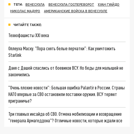
ТЕГИ:
ВЕНЕСУЭЛА
ВЕНЕСУЭЛА ГОСПЕРЕВОРОТ
ХУАН ГУАЙДО
НИКОЛАС МАДУРО
АМЕРИКАНСКИЕ ВОЙСКА В ВЕНЕСУЭЛЕ
ЧИТАЙТЕ ТАКЖЕ:
Технофашисты XXI века
Оплеуха Маску. "Пора снять белые перчатки": Как уничтожить
Starlink
Даня с Дашей спаслись от боевиков ВСУ. Но беды для малышей не
закончились
"Очень плохие новости": Большая ошибка Palantir в России. Страны
НАТО впервые за СВО остановили поставки оружия. ВСУ теряют
приграничье?
Три главных инсайда об СВО. Отмена мобилизации и возвращение
"генерала Армагеддона"? Отличные новости, которые ждали все