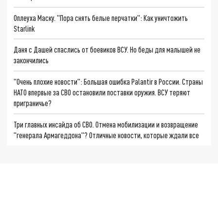
Оплеуха Маску. "Пора снять белые перчатки": Как уничтожить
Starlink
Даня с Дашей спаслись от боевиков ВСУ. Но беды для малышей не
закончились
"Очень плохие новости": Большая ошибка Palantir в России. Страны
НАТО впервые за СВО остановили поставки оружия. ВСУ теряют
приграничье?
Три главных инсайда об СВО. Отмена мобилизации и возвращение
"генерала Армагеддона"? Отличные новости, которые ждали все