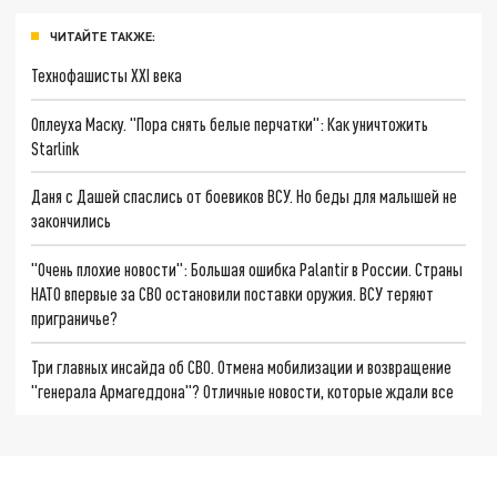
ЧИТАЙТЕ ТАКЖЕ:
Технофашисты XXI века
Оплеуха Маску. "Пора снять белые перчатки": Как уничтожить
Starlink
Даня с Дашей спаслись от боевиков ВСУ. Но беды для малышей не
закончились
"Очень плохие новости": Большая ошибка Palantir в России. Страны
НАТО впервые за СВО остановили поставки оружия. ВСУ теряют
приграничье?
Три главных инсайда об СВО. Отмена мобилизации и возвращение
"генерала Армагеддона"? Отличные новости, которые ждали все