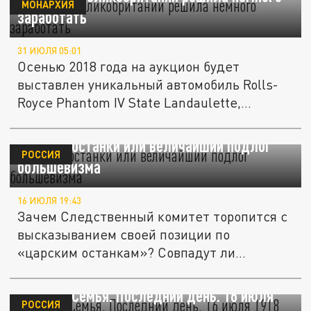
МОНАРХИЯ
заработать
31 ИЮЛЯ 05:01
Осенью 2018 года на аукцион будет
выставлен уникальный автомобиль Rolls-
Royce Phantom IV State Landaulette,...
Царские останки или величайший подлог
РОССИЯ
большевизма
16 ИЮЛЯ 19:43
Зачем Следственный комитет торопится с
высказыванием своей позиции по
«царским останкам»? Совпадут ли...
Царская Семья. Последний день. 16 июля
РОССИЯ