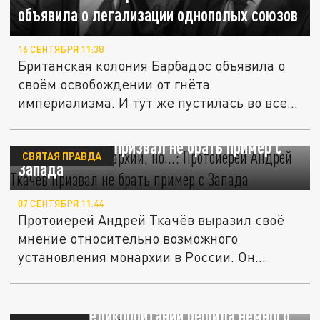
объявила о легализации однополых союзов
16 СЕНТЯБРЯ 11:38
Британская колония Барбадос объявила о
своём освобождении от гнёта
империализма. И тут же пустилась во все...
В Европе 12 монархий, но...: Протоиерей
Андрей Ткачёв призвал не брать пример с
СВЯТАЯ ПРАВДА
Запада
07 СЕНТЯБРЯ 11:44
Протоиерей Андрей Ткачёв выразил своё
мнение относительно возможного
установления монархии в России. Он...
Королева Великобритании решила немного