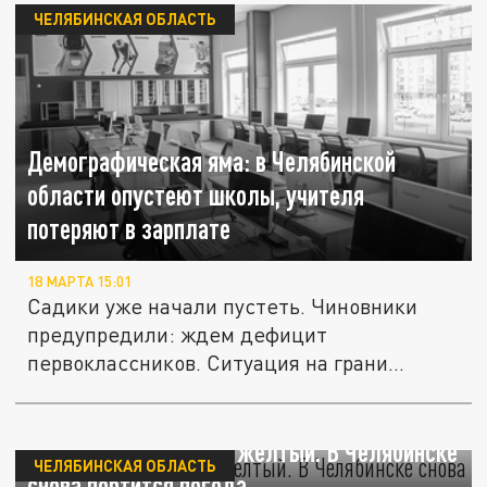
ЧЕЛЯБИНСКАЯ ОБЛАСТЬ
Демографическая яма: в Челябинской
области опустеют школы, учителя
потеряют в зарплате
18 МАРТА 15:01
Садики уже начали пустеть. Чиновники
предупредили: ждем дефицит
первоклассников. Ситуация на грани
катастрофы....
Уровень опасности — желтый. В Челябинске
ЧЕЛЯБИНСКАЯ ОБЛАСТЬ
снова портится погода