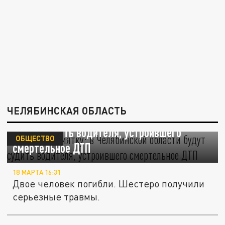
ЧЕЛЯБИНСКАЯ ОБЛАСТЬ
"5 машин всмятку": в Челябинской области
будут судить водителя, устроившего
ОБЩЕСТВО
смертельное ДТП
18 МАРТА 16:31
Двое человек погибли. Шестеро получили
серьезные травмы.