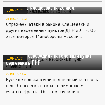
Ситуация в Клещеевке на 25 июля
ДОНБАСС
25 ИЮЛЯ 18:41
Отражены атаки в районе Клещеевки и
других населённых пунктов ДНР и ЛНР. Об
этом вечером Минобороны России...
ВС России освободили населенный пункт
ДОНБАСС
Сергеевка в ЛНР
25 ИЮЛЯ 17:40
Русские войска взяли под полный контроль
село Сергеевка на краснолиманском
участке фронта. Об этом заявили в...