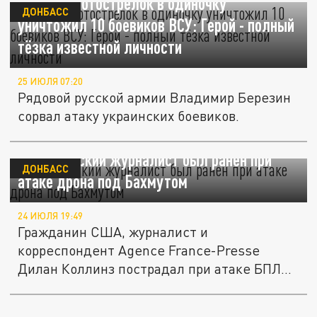
Русский мотострелок в одиночку
ДОНБАСС
уничтожил 10 боевиков ВСУ: Герой - полный
тёзка известной личности
25 ИЮЛЯ 07:20
Рядовой русской армии Владимир Березин
сорвал атаку украинских боевиков.
Американский журналист был ранен при
ДОНБАСС
атаке дрона под Бахмутом
24 ИЮЛЯ 19:49
Гражданин США, журналист и
корреспондент Agence France-Presse
Дилан Коллинз пострадал при атаке БПЛА
в районе...