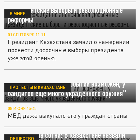
Токаев неожиданно анонсировал досрочные
президентские выборы и революционные
В МИРЕ
реформы
01 СЕНТЯБРЯ 11:11
Президент Казахстана заявил о намерении
провести досрочные выборы президента
уже этой осенью.
"Рецидив январских событий возможен, у
ПРОТЕСТЫ В КАЗАХСТАНЕ
бандитов еще много украденного оружия"
08 ИЮНЯ 15:45
МВД даже выкупало его у граждан страны
Счёт идет на сотни: В Казахстане назвали
ОБЩЕСТВО