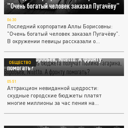
"Очень богатый человек заказал Пугачёву"
06:30
Последний корпоратив Аллы Борисовны:
"Очень богатый человек заказал Пугачёву".
В окружении певицы рассказали о...
Миллионы из бюджета получат Полина
Гагарина, Воробьёв, Niletto. А фронту
ОБЩЕСТВО
помогать?
05:51
Аттракцион невиданной щедрости:
скудные городские бюджеты платят
многие миллионы за час пения на
праздник....