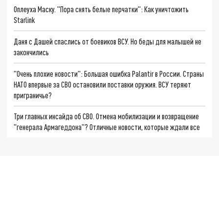
Оплеуха Маску. "Пора снять белые перчатки": Как уничтожить
Starlink
Даня с Дашей спаслись от боевиков ВСУ. Но беды для малышей не
закончились
"Очень плохие новости": Большая ошибка Palantir в России. Страны
НАТО впервые за СВО остановили поставки оружия. ВСУ теряют
приграничье?
Три главных инсайда об СВО. Отмена мобилизации и возвращение
"генерала Армагеддона"? Отличные новости, которые ждали все