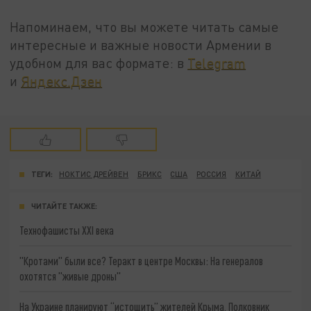
Напоминаем, что вы можете читать самые
интересные и важные новости Армении в
удобном для вас формате: в
Telegram
и
Яндекс.Дзен
ТЕГИ:
НОКТИС ДРЕЙВЕН
БРИКС
США
РОССИЯ
КИТАЙ
ЧИТАЙТЕ ТАКЖЕ:
Технофашисты XXI века
"Кротами" были все? Теракт в центре Москвы: На генералов
охотятся "живые дроны"
На Украине планируют “истощить” жителей Крыма. Полковник