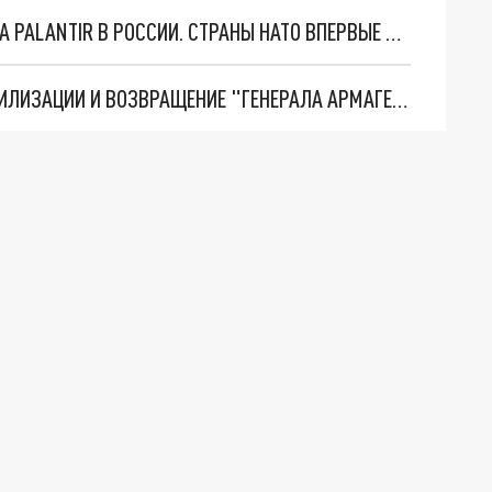
"ОЧЕНЬ ПЛОХИЕ НОВОСТИ": БОЛЬШАЯ ОШИБКА PALANTIR В РОССИИ. СТРАНЫ НАТО ВПЕРВЫЕ ЗА СВО ОСТАНОВИЛИ ПОСТАВКИ ОРУЖИЯ. ВСУ ТЕРЯЮТ ПРИГРАНИЧЬЕ?
ТРИ ГЛАВНЫХ ИНСАЙДА ОБ СВО. ОТМЕНА МОБИЛИЗАЦИИ И ВОЗВРАЩЕНИЕ "ГЕНЕРАЛА АРМАГЕДДОНА"? ОТЛИЧНЫЕ НОВОСТИ, КОТОРЫЕ ЖДАЛИ ВСЕ