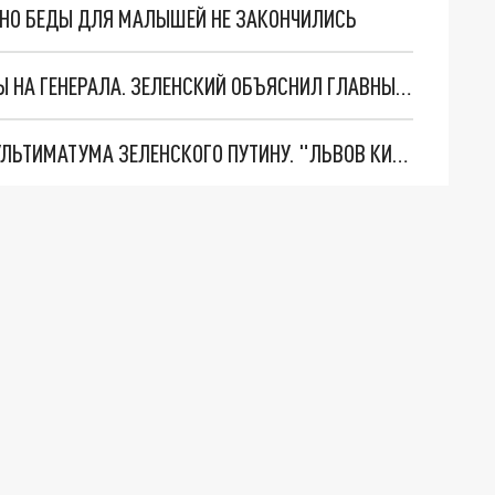
. НО БЕДЫ ДЛЯ МАЛЫШЕЙ НЕ ЗАКОНЧИЛИСЬ
"МЫ ВАС ЗАСТАВИМ": ЖУТКИЕ ДЕТАЛИ ОХОТЫ НА ГЕНЕРАЛА. ЗЕЛЕНСКИЙ ОБЪЯСНИЛ ГЛАВНЫЙ СМЫСЛ ТЕРАКТА В ЦЕНТРЕ МОСКВЫ
НОВОЕ МАСШТАБНЕЙШЕЕ НАСТУПЛЕНИЕ. ТРИ УЛЬТИМАТУМА ЗЕЛЕНСКОГО ПУТИНУ. "ЛЬВОВ КИМА" ПОСТАВЯТ НА ПВО? ГЛОБАЛЬНЫЙ ПРОРЫВ ПОД ЗАПОРОЖЬЕМ