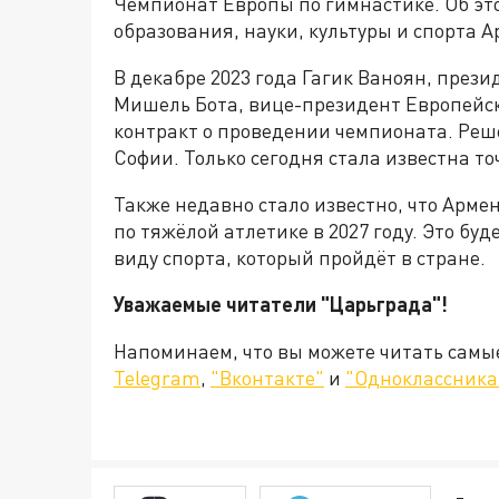
Чемпионат Европы по гимнастике. Об эт
образования, науки, культуры и спорта 
В декабре 2023 года Гагик Ваноян, през
Мишель Бота, вице-президент Европейс
контракт о проведении чемпионата. Реше
Софии. Только сегодня стала известна т
Также недавно стало известно, что Арме
по тяжёлой атлетике в 2027 году. Это б
виду спорта, который пройдёт в стране.
Уважаемые читатели "Царьграда"!
Напоминаем, что вы можете читать самы
Telegram
,
"Вконтакте"
и
"Одноклассника