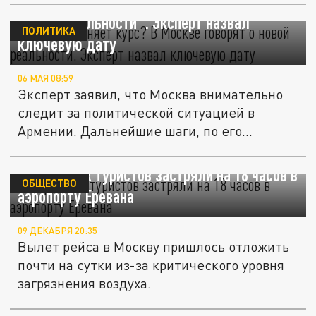
Армения меняет курс? В Москве говорят о
"новой реальности". Эксперт назвал
ПОЛИТИКА
ключевую дату
06 МАЯ 08:59
Эксперт заявил, что Москва внимательно
следит за политической ситуацией в
Армении. Дальнейшие шаги, по его...
150 русских туристов застряли на 18 часов в
ОБЩЕСТВО
аэропорту Еревана
09 ДЕКАБРЯ 20:35
Вылет рейса в Москву пришлось отложить
почти на сутки из-за критического уровня
загрязнения воздуха.