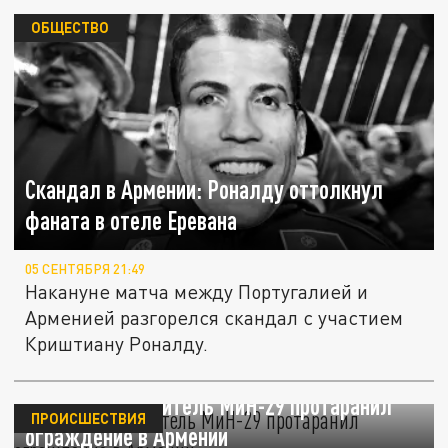
ОБЩЕСТВО
Скандал в Армении: Роналду оттолкнул
фаната в отеле Еревана
05 СЕНТЯБРЯ 21:49
Накануне матча между Португалией и
Арменией разгорелся скандал с участием
Криштиану Роналду.
Русский истребитель МиН-29 протаранил
ПРОИСШЕСТВИЯ
ограждение в Армении