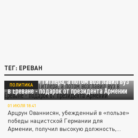
ТЕГ: ЕРЕВАН
Поддержал Гитлера, а потом возглавил вуз
ПОЛИТИКА
в Ереване - подарок от президента Армении
01 ИЮЛЯ 18:41
Арцрун Ованнисян, убежденный в «пользе»
победы нацистской Германии для
Армении, получил высокую должность,
что...