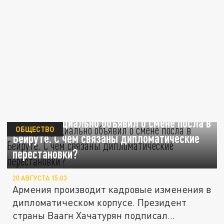
Ереван официально объявил о смене посла в
ОБЩЕСТВО
Бейруте. С чем связаны дипломатические
перестановки?
20 АВГУСТА 15:03
Армения производит кадровые изменения в
дипломатическом корпусе. Президент
страны Ваагн Хачатурян подписал...