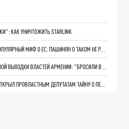
ТКИ": КАК УНИЧТОЖИТЬ STARLINK
ПРОЗАПАДНИКАМ В АРМЕНИИ РАЗВЕНЧАЛИ ПОПУЛЯРНЫЙ МИФ О ЕС: ПАШИНЯН О ТАКОМ НЕ РАССКАЖЕТ
"ТОВАРИЩ ГЕНЕРАЛ" ПРИШЁЛ В УЖАС ОТ НОВОЙ ВЫХОДКИ ВЛАСТЕЙ АРМЕНИИ: "БРОСИЛИ В ПОМОЙКУ"
А ПАШИНЯН В КУРСЕ? ГЛАВА МИД АРМЕНИИ ОТКРЫЛ ПРОВЛАСТНЫМ ДЕПУТАТАМ ТАЙНУ О ПЕРЕГОВОРАХ С БАКУ