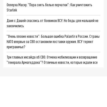
Оплеуха Маску. "Пора снять белые перчатки": Как уничтожить
Starlink
Даня с Дашей спаслись от боевиков ВСУ. Но беды для малышей не
закончились
"Очень плохие новости": Большая ошибка Palantir в России. Страны
НАТО впервые за СВО остановили поставки оружия. ВСУ теряют
приграничье?
Три главных инсайда об СВО. Отмена мобилизации и возвращение
"генерала Армагеддона"? Отличные новости, которые ждали все